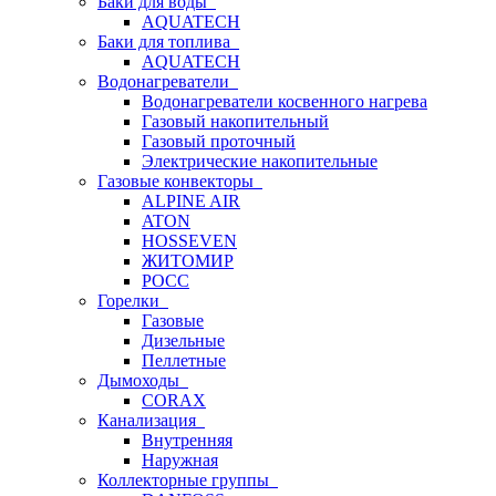
Баки для воды
AQUATECH
Баки для топлива
AQUATECH
Водонагреватели
Водонагреватели косвенного нагрева
Газовый накопительный
Газовый проточный
Электрические накопительные
Газовые конвекторы
ALPINE AIR
ATON
HOSSEVEN
ЖИТОМИР
РОСС
Горелки
Газовые
Дизельные
Пеллетные
Дымоходы
CORAX
Канализация
Внутренняя
Наружная
Коллекторные группы