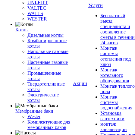
UNI-FITT
Услуги
VALTEC
WATTS
Бесплатный
WESTER
выезд
специалиста и
Котлы
составление
Дизельные котлы
сметы в течении
Комбинированные
24 часов
котлы
Монтаж
Напольные газовые
системы
котлы
отопления под
Настенные газовые
ключ
котлы
Монтаж
Промышленные
котельного
котлы
оборудования
Акции
Твердотопливные
Монтаж теплого
котлы
пола
Электрические
Монтаж
котлы
системы
водоснабжения
Мембранные баки
Установка
Wester
сантехники
Комплектуюшие для
монтаж
мембранных баков
канализации
Проектирование