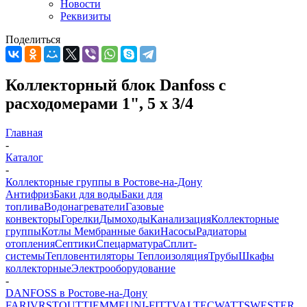
Новости
Реквизиты
Поделиться
Коллекторный блок Danfoss с
расходомерами 1", 5 х 3/4
Главная
-
Каталог
-
Коллекторные группы в Ростове-на-Дону
Антифриз
Баки для воды
Баки для
топлива
Водонагреватели
Газовые
конвекторы
Горелки
Дымоходы
Канализация
Коллекторные
группы
Котлы
Мембранные баки
Насосы
Радиаторы
отопления
Септики
Спецарматура
Сплит-
системы
Тепловентиляторы
Теплоизоляция
Трубы
Шкафы
коллекторные
Электрооборудование
-
DANFOSS в Ростове-на-Дону
FAR
IVR
STOUT
TIEMME
UNI-FITT
VALTEC
WATTS
WESTER