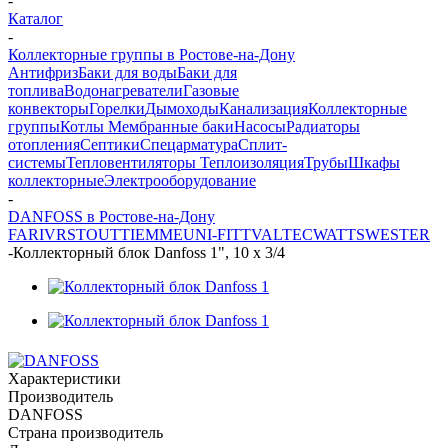
-
Каталог
-
Коллекторные группы в Ростове-на-Дону
Антифриз
Баки для воды
Баки для
топлива
Водонагреватели
Газовые
конвекторы
Горелки
Дымоходы
Канализация
Коллекторные
группы
Котлы
Мембранные баки
Насосы
Радиаторы
отопления
Септики
Спецарматура
Сплит-
системы
Тепловентиляторы
Теплоизоляция
Трубы
Шкафы
коллекторные
Электрооборудование
-
DANFOSS в Ростове-на-Дону
FAR
IVR
STOUT
TIEMME
UNI-FITT
VALTEC
WATTS
WESTER
-
Коллекторный блок Danfoss 1", 10 х 3/4
Характеристики
Производитель
DANFOSS
Страна производитель