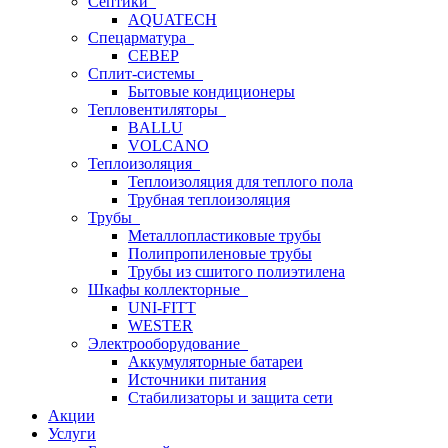
Септики
AQUATECH
Спецарматура
СЕВЕР
Сплит-системы
Бытовые кондиционеры
Тепловентиляторы
BALLU
VOLCANO
Теплоизоляция
Теплоизоляция для теплого пола
Трубная теплоизоляция
Трубы
Металлопластиковые трубы
Полипропиленовые трубы
Трубы из сшитого полиэтилена
Шкафы коллекторные
UNI-FITT
WESTER
Электрооборудование
Аккумуляторные батареи
Источники питания
Стабилизаторы и защита сети
Акции
Услуги