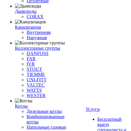
Пеллетные
Дымоходы
CORAX
Канализация
Внутренняя
Наружная
Коллекторные группы
DANFOSS
FAR
IVR
STOUT
TIEMME
UNI-FITT
VALTEC
WATTS
WESTER
Котлы
Услуги
Дизельные котлы
Комбинированные
Бесплатный
котлы
выезд
Напольные газовые
специалиста и