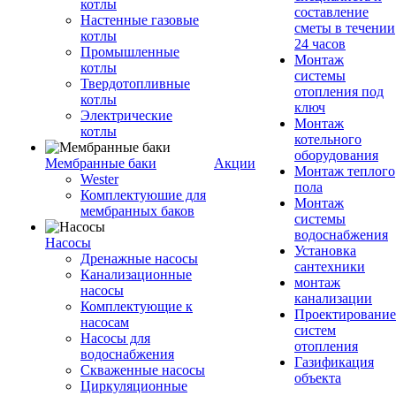
котлы
составление
Настенные газовые
сметы в течении
котлы
24 часов
Промышленные
Монтаж
котлы
системы
Твердотопливные
отопления под
котлы
ключ
Электрические
Монтаж
котлы
котельного
оборудования
Мембранные баки
Акции
Монтаж теплого
Wester
пола
Комплектуюшие для
Монтаж
мембранных баков
системы
водоснабжения
Насосы
Установка
Дренажные насосы
сантехники
Канализационные
монтаж
насосы
канализации
Комплектующие к
Проектирование
насосам
систем
Насосы для
отопления
водоснабжения
Газификация
Скваженные насосы
объекта
Циркуляционные