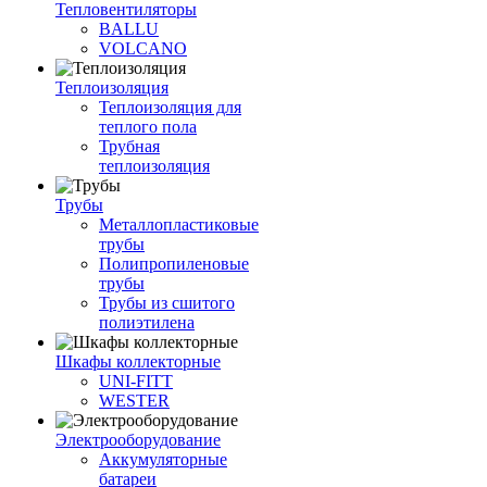
Тепловентиляторы
BALLU
VOLCANO
Теплоизоляция
Теплоизоляция для
теплого пола
Трубная
теплоизоляция
Трубы
Металлопластиковые
трубы
Полипропиленовые
трубы
Трубы из сшитого
полиэтилена
Шкафы коллекторные
UNI-FITT
WESTER
Электрооборудование
Аккумуляторные
батареи