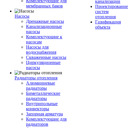
Комплектуюшие для
канализации
мембранных баков
Проектирование
систем
Насосы
отопления
Дренажные насосы
Газификация
Канализационные
объекта
насосы
Комплектующие к
насосам
Насосы для
водоснабжения
Скваженные насосы
Циркуляционные
насосы
Радиаторы отопления
Алюминиевые
радиаторы
Биметаллические
радиаторы
Внутрипольные
конвекторы
Запорная арматура
Комплектующие для
радиаторов