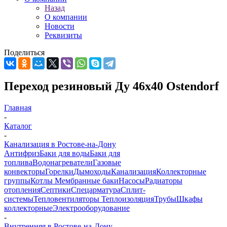
Назад
О компании
Новости
Реквизиты
Поделиться
Переход резиновый Ду 46х40 Ostendorf
Главная
-
Каталог
-
Канализация в Ростове-на-Дону
Антифриз
Баки для воды
Баки для
топлива
Водонагреватели
Газовые
конвекторы
Горелки
Дымоходы
Канализация
Коллекторные
группы
Котлы
Мембранные баки
Насосы
Радиаторы
отопления
Септики
Спецарматура
Сплит-
системы
Тепловентиляторы
Теплоизоляция
Трубы
Шкафы
коллекторные
Электрооборудование
-
Внутренняя в Ростове-на-Дону