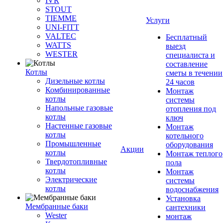
IVR
STOUT
TIEMME
Услуги
UNI-FITT
VALTEC
Бесплатный
WATTS
выезд
WESTER
специалиста и
составление
Котлы
сметы в течении
Дизельные котлы
24 часов
Комбинированные
Монтаж
котлы
системы
Напольные газовые
отопления под
котлы
ключ
Настенные газовые
Монтаж
котлы
котельного
Промышленные
оборудования
Акции
котлы
Монтаж теплого
Твердотопливные
пола
котлы
Монтаж
Электрические
системы
котлы
водоснабжения
Установка
Мембранные баки
сантехники
Wester
монтаж