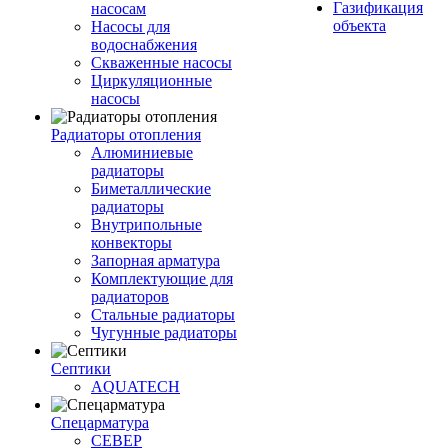
Газификация
насосам
объекта
Насосы для
водоснабжения
Скваженные насосы
Циркуляционные
насосы
Радиаторы отопления
Алюминиевые
радиаторы
Биметаллические
радиаторы
Внутрипольные
конвекторы
Запорная арматура
Комплектующие для
радиаторов
Стальные радиаторы
Чугунные радиаторы
Септики
AQUATECH
Спецарматура
СЕВЕР