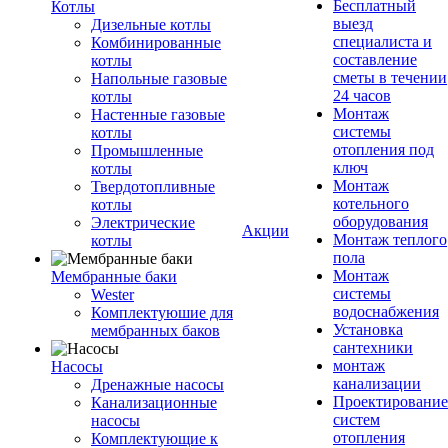
Бесплатный
Котлы
выезд
Дизельные котлы
специалиста и
Комбинированные
составление
котлы
сметы в течении
Напольные газовые
24 часов
котлы
Монтаж
Настенные газовые
системы
котлы
отопления под
Промышленные
ключ
котлы
Монтаж
Твердотопливные
котельного
котлы
оборудования
Электрические
Акции
Монтаж теплого
котлы
пола
Монтаж
Мембранные баки
системы
Wester
водоснабжения
Комплектуюшие для
Установка
мембранных баков
сантехники
монтаж
Насосы
канализации
Дренажные насосы
Проектирование
Канализационные
систем
насосы
отопления
Комплектующие к