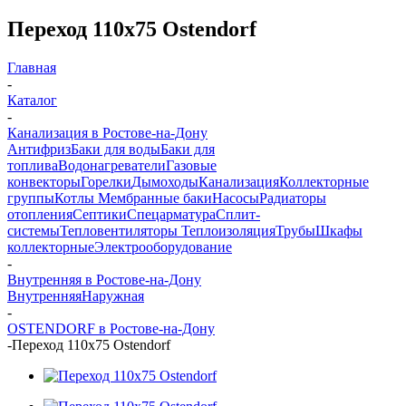
Переход 110х75 Ostendorf
Главная
-
Каталог
-
Канализация в Ростове-на-Дону
Антифриз
Баки для воды
Баки для
топлива
Водонагреватели
Газовые
конвекторы
Горелки
Дымоходы
Канализация
Коллекторные
группы
Котлы
Мембранные баки
Насосы
Радиаторы
отопления
Септики
Спецарматура
Сплит-
системы
Тепловентиляторы
Теплоизоляция
Трубы
Шкафы
коллекторные
Электрооборудование
-
Внутренняя в Ростове-на-Дону
Внутренняя
Наружная
-
OSTENDORF в Ростове-на-Дону
-
Переход 110х75 Ostendorf