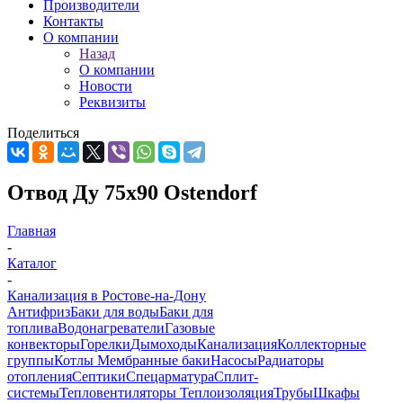
Производители
Контакты
О компании
Назад
О компании
Новости
Реквизиты
Поделиться
Отвод Ду 75х90 Ostendorf
Главная
-
Каталог
-
Канализация в Ростове-на-Дону
Антифриз
Баки для воды
Баки для
топлива
Водонагреватели
Газовые
конвекторы
Горелки
Дымоходы
Канализация
Коллекторные
группы
Котлы
Мембранные баки
Насосы
Радиаторы
отопления
Септики
Спецарматура
Сплит-
системы
Тепловентиляторы
Теплоизоляция
Трубы
Шкафы