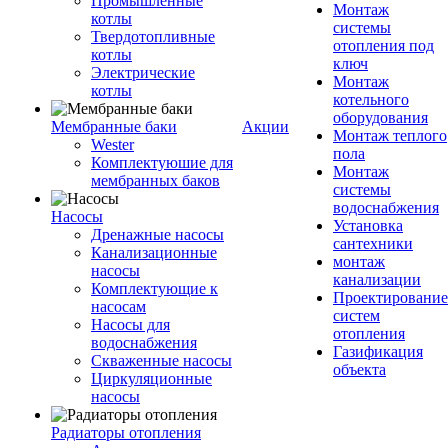
Промышленные
Монтаж
котлы
системы
Твердотопливные
отопления под
котлы
ключ
Электрические
Монтаж
котлы
котельного
оборудования
Мембранные баки
Акции
Монтаж теплого
Wester
пола
Комплектуюшие для
Монтаж
мембранных баков
системы
водоснабжения
Насосы
Установка
Дренажные насосы
сантехники
Канализационные
монтаж
насосы
канализации
Комплектующие к
Проектирование
насосам
систем
Насосы для
отопления
водоснабжения
Газификация
Скваженные насосы
объекта
Циркуляционные
насосы
Радиаторы отопления