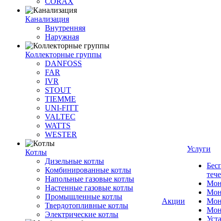
CORAX
Канализация
Внутренняя
Наружная
Коллекторные группы
DANFOSS
FAR
IVR
STOUT
TIEMME
UNI-FITT
VALTEC
WATTS
WESTER
Услуги
Котлы
Дизельные котлы
Бес
Комбинированные котлы
теч
Напольные газовые котлы
Мон
Настенные газовые котлы
Мон
Промышленные котлы
Акции
Мон
Твердотопливные котлы
Мон
Электрические котлы
Уст