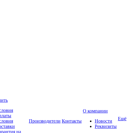
пить
словия
О компании
платы
Ещё
словия
Производители
Контакты
Новости
оставки
Реквизиты
арантия на