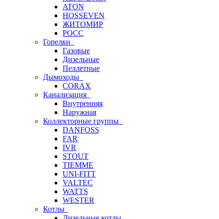
ATON
HOSSEVEN
ЖИТОМИР
РОСС
Горелки
Газовые
Дизельные
Пеллетные
Дымоходы
CORAX
Канализация
Внутренняя
Наружная
Коллекторные группы
DANFOSS
FAR
IVR
STOUT
TIEMME
UNI-FITT
VALTEC
WATTS
WESTER
Котлы
Дизельные котлы