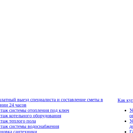
платный выезд специалиста и составление сметы в
Как ку
ении 24 часов
таж системы отопления под ключ
У
таж котельного оборудования
о
таж теплого пола
У
таж системы водоснабжения
д
ановка сантехники
Г