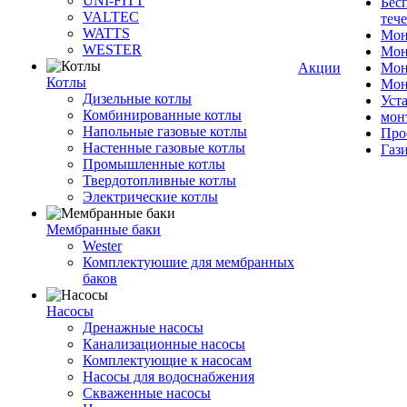
UNI-FITT
Бес
VALTEC
теч
WATTS
Мон
WESTER
Мон
Акции
Мон
Котлы
Мон
Дизельные котлы
Уст
Комбинированные котлы
мон
Напольные газовые котлы
Про
Настенные газовые котлы
Газ
Промышленные котлы
Твердотопливные котлы
Электрические котлы
Мембранные баки
Wester
Комплектуюшие для мембранных
баков
Насосы
Дренажные насосы
Канализационные насосы
Комплектующие к насосам
Насосы для водоснабжения
Скваженные насосы