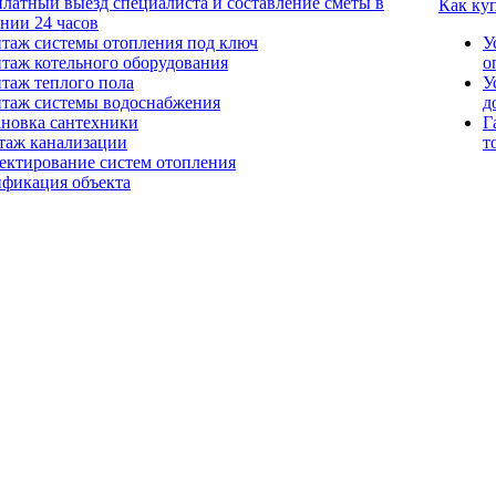
платный выезд специалиста и составление сметы в
Как ку
ении 24 часов
таж системы отопления под ключ
У
таж котельного оборудования
о
таж теплого пола
У
таж системы водоснабжения
д
ановка сантехники
Г
таж канализации
т
ектирование систем отопления
ификация объекта