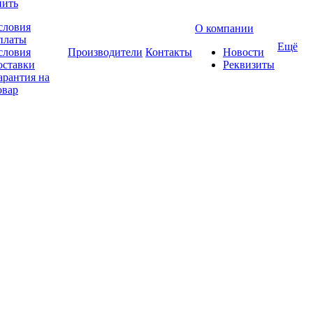
пить
словия
О компании
платы
Ещё
словия
Производители
Контакты
Новости
оставки
Реквизиты
арантия на
овар