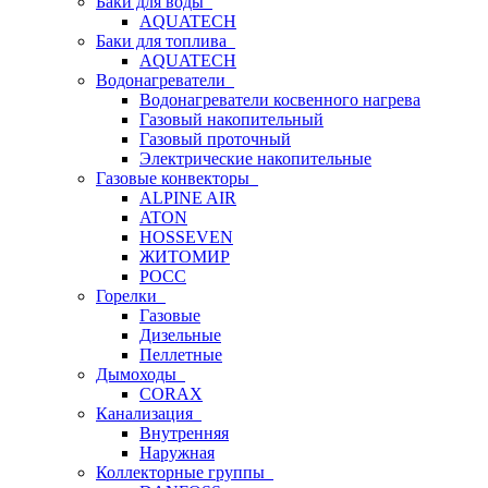
Баки для воды
AQUATECH
Баки для топлива
AQUATECH
Водонагреватели
Водонагреватели косвенного нагрева
Газовый накопительный
Газовый проточный
Электрические накопительные
Газовые конвекторы
ALPINE AIR
ATON
HOSSEVEN
ЖИТОМИР
РОСС
Горелки
Газовые
Дизельные
Пеллетные
Дымоходы
CORAX
Канализация
Внутренняя
Наружная
Коллекторные группы