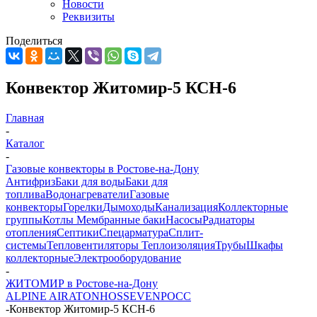
Новости
Реквизиты
Поделиться
Конвектор Житомир-5 КСН-6
Главная
-
Каталог
-
Газовые конвекторы в Ростове-на-Дону
Антифриз
Баки для воды
Баки для
топлива
Водонагреватели
Газовые
конвекторы
Горелки
Дымоходы
Канализация
Коллекторные
группы
Котлы
Мембранные баки
Насосы
Радиаторы
отопления
Септики
Спецарматура
Сплит-
системы
Тепловентиляторы
Теплоизоляция
Трубы
Шкафы
коллекторные
Электрооборудование
-
ЖИТОМИР в Ростове-на-Дону
ALPINE AIR
ATON
HOSSEVEN
РОСС
-
Конвектор Житомир-5 КСН-6