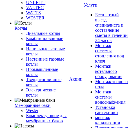
UNI-FITT
Услуги
VALTEC
WATTS
Бесплатный
WESTER
выезд
специалиста и
Котлы
составление
Дизельные котлы
сметы в течении
Комбинированные
24 часов
котлы
Монтаж
Напольные газовые
системы
котлы
отопления под
Настенные газовые
ключ
котлы
Монтаж
Промышленные
котельного
котлы
оборудования
Акции
Твердотопливные
Монтаж теплого
котлы
пола
Электрические
Монтаж
котлы
системы
водоснабжения
Мембранные баки
Установка
Wester
сантехники
Комплектуюшие для
монтаж
мембранных баков
канализации
Проектирование