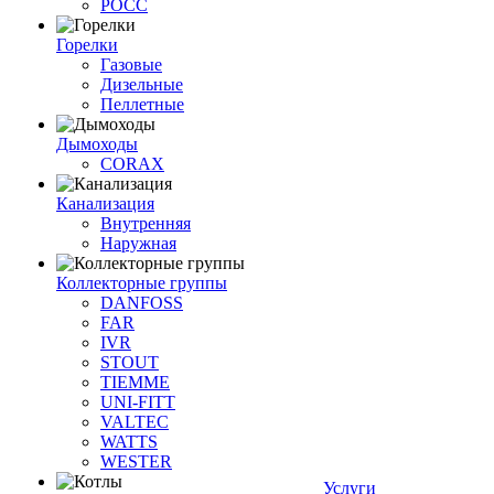
РОСС
Горелки
Газовые
Дизельные
Пеллетные
Дымоходы
CORAX
Канализация
Внутренняя
Наружная
Коллекторные группы
DANFOSS
FAR
IVR
STOUT
TIEMME
UNI-FITT
VALTEC
WATTS
WESTER
Услуги