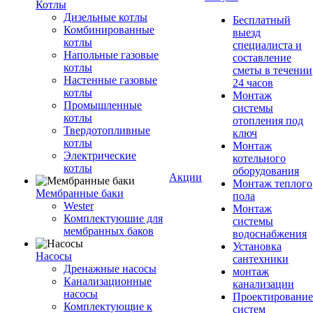
Котлы
Дизельные котлы
Бесплатный
Комбинированные
выезд
котлы
специалиста и
Напольные газовые
составление
котлы
сметы в течении
Настенные газовые
24 часов
котлы
Монтаж
Промышленные
системы
котлы
отопления под
Твердотопливные
ключ
котлы
Монтаж
Электрические
котельного
котлы
оборудования
Акции
Монтаж теплого
Мембранные баки
пола
Wester
Монтаж
Комплектуюшие для
системы
мембранных баков
водоснабжения
Установка
Насосы
сантехники
Дренажные насосы
монтаж
Канализационные
канализации
насосы
Проектирование
Комплектующие к
систем