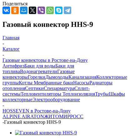
Поделиться
Газовый конвектор HHS-9
Главная
-
Каталог
-
Газовые конвекторы в Ростове-на-Дону
Антифриз
Баки для воды
Баки для
топлива
Водонагреватели
Газовые
конвекторы
Горелки
Дымоходы
Канализация
Коллекторные
группы
Котлы
Мембранные баки
Насосы
Радиаторы
отопления
Септики
Спецарматура
Сплит-
системы
Тепловентиляторы
Теплоизоляция
Трубы
Шкафы
коллекторные
Электрооборудование
-
HOSSEVEN в Ростове-на-Дону
ALPINE AIR
ATON
ЖИТОМИР
РОСС
-
Газовый конвектор HHS-9