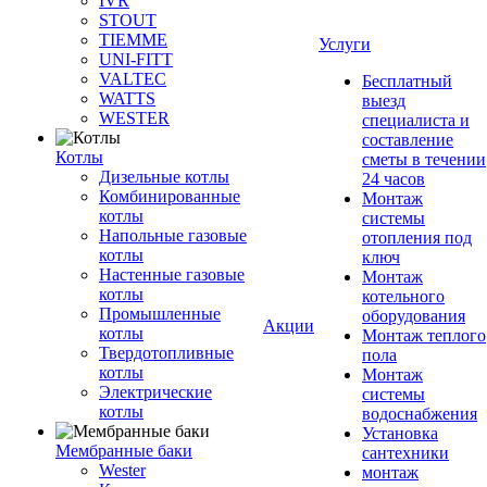
IVR
STOUT
TIEMME
Услуги
UNI-FITT
VALTEC
Бесплатный
WATTS
выезд
WESTER
специалиста и
составление
Котлы
сметы в течении
Дизельные котлы
24 часов
Комбинированные
Монтаж
котлы
системы
Напольные газовые
отопления под
котлы
ключ
Настенные газовые
Монтаж
котлы
котельного
Промышленные
оборудования
Акции
котлы
Монтаж теплого
Твердотопливные
пола
котлы
Монтаж
Электрические
системы
котлы
водоснабжения
Установка
Мембранные баки
сантехники
Wester
монтаж