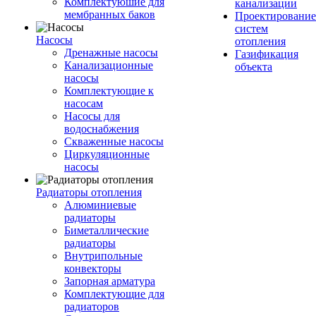
Комплектуюшие для
канализации
мембранных баков
Проектирование
систем
Насосы
отопления
Дренажные насосы
Газификация
Канализационные
объекта
насосы
Комплектующие к
насосам
Насосы для
водоснабжения
Скваженные насосы
Циркуляционные
насосы
Радиаторы отопления
Алюминиевые
радиаторы
Биметаллические
радиаторы
Внутрипольные
конвекторы
Запорная арматура
Комплектующие для
радиаторов