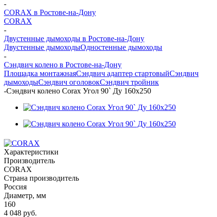
-
CORAX в Ростове-на-Дону
CORAX
-
Двустенные дымоходы в Ростове-на-Дону
Двустенные дымоходы
Одностенные дымоходы
-
Сэндвич колено в Ростове-на-Дону
Площадка монтажная
Сэндвич адаптер стартовый
Сэндвич
дымоходы
Сэндвич оголовок
Сэндвич тройник
-
Сэндвич колено Corax Угол 90` Ду 160х250
Характеристики
Производитель
CORAX
Страна производитель
Россия
Диаметр, мм
160
4 048
руб.