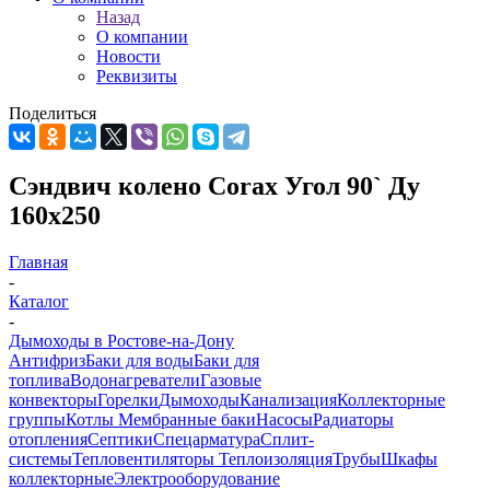
Назад
О компании
Новости
Реквизиты
Поделиться
Сэндвич колено Corax Угол 90` Ду
160х250
Главная
-
Каталог
-
Дымоходы в Ростове-на-Дону
Антифриз
Баки для воды
Баки для
топлива
Водонагреватели
Газовые
конвекторы
Горелки
Дымоходы
Канализация
Коллекторные
группы
Котлы
Мембранные баки
Насосы
Радиаторы
отопления
Септики
Спецарматура
Сплит-
системы
Тепловентиляторы
Теплоизоляция
Трубы
Шкафы
коллекторные
Электрооборудование