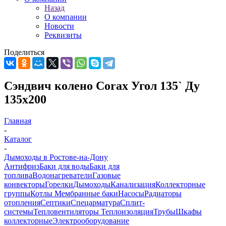
Назад
О компании
Новости
Реквизиты
Поделиться
Сэндвич колено Corax Угол 135` Ду
135х200
Главная
-
Каталог
-
Дымоходы в Ростове-на-Дону
Антифриз
Баки для воды
Баки для
топлива
Водонагреватели
Газовые
конвекторы
Горелки
Дымоходы
Канализация
Коллекторные
группы
Котлы
Мембранные баки
Насосы
Радиаторы
отопления
Септики
Спецарматура
Сплит-
системы
Тепловентиляторы
Теплоизоляция
Трубы
Шкафы
коллекторные
Электрооборудование