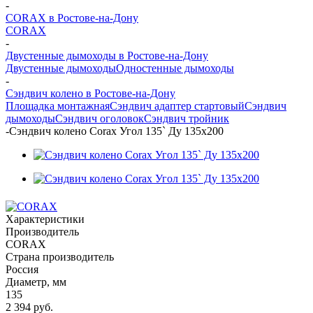
-
CORAX в Ростове-на-Дону
CORAX
-
Двустенные дымоходы в Ростове-на-Дону
Двустенные дымоходы
Одностенные дымоходы
-
Сэндвич колено в Ростове-на-Дону
Площадка монтажная
Сэндвич адаптер стартовый
Сэндвич
дымоходы
Сэндвич оголовок
Сэндвич тройник
-
Сэндвич колено Corax Угол 135` Ду 135х200
Характеристики
Производитель
CORAX
Страна производитель
Россия
Диаметр, мм
135
2 394
руб.