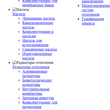
Комплектуюшие для
канализации
мембранных баков
Проектирование
систем
Насосы
отопления
Дренажные насосы
Газификация
Канализационные
объекта
насосы
Комплектующие к
насосам
Насосы для
водоснабжения
Скваженные насосы
Циркуляционные
насосы
Радиаторы отопления
Алюминиевые
радиаторы
Биметаллические
радиаторы
Внутрипольные
конвекторы
Запорная арматура
Комплектующие для
радиаторов