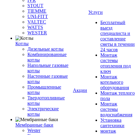
IVR
STOUT
TIEMME
Услуги
UNI-FITT
VALTEC
Бесплатный
WATTS
выезд
WESTER
специалиста и
составление
Котлы
сметы в течении
Дизельные котлы
24 часов
Комбинированные
Монтаж
котлы
системы
Напольные газовые
отопления под
котлы
ключ
Настенные газовые
Монтаж
котлы
котельного
Промышленные
оборудования
Акции
котлы
Монтаж теплого
Твердотопливные
пола
котлы
Монтаж
Электрические
системы
котлы
водоснабжения
Установка
Мембранные баки
сантехники
Wester
монтаж