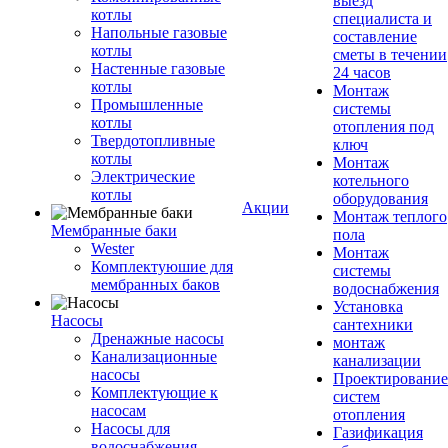
выезд
котлы
специалиста и
Напольные газовые
составление
котлы
сметы в течении
Настенные газовые
24 часов
котлы
Монтаж
Промышленные
системы
котлы
отопления под
Твердотопливные
ключ
котлы
Монтаж
Электрические
котельного
котлы
оборудования
Акции
Монтаж теплого
Мембранные баки
пола
Wester
Монтаж
Комплектуюшие для
системы
мембранных баков
водоснабжения
Установка
Насосы
сантехники
Дренажные насосы
монтаж
Канализационные
канализации
насосы
Проектирование
Комплектующие к
систем
насосам
отопления
Насосы для
Газификация
водоснабжения