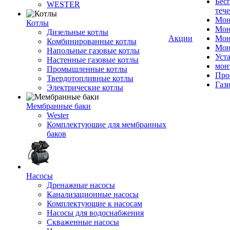
Бес
WESTER
теч
Мон
Котлы
Мон
Дизельные котлы
Акции
Мон
Комбинированные котлы
Мон
Напольные газовые котлы
Уст
Настенные газовые котлы
мон
Промышленные котлы
Про
Твердотопливные котлы
Газ
Электрические котлы
Мембранные баки
Wester
Комплектуюшие для мембранных
баков
Насосы
Дренажные насосы
Канализационные насосы
Комплектующие к насосам
Насосы для водоснабжения
Скваженные насосы