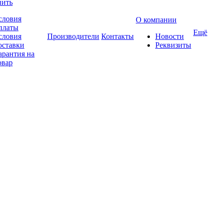
пить
словия
О компании
платы
Ещё
словия
Производители
Контакты
Новости
оставки
Реквизиты
арантия на
овар