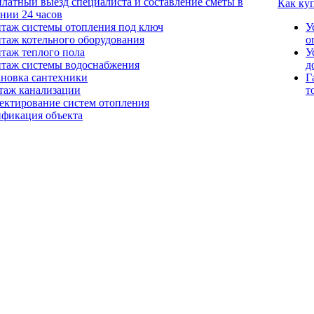
платный выезд специалиста и составление сметы в
Как ку
ении 24 часов
таж системы отопления под ключ
У
таж котельного оборудования
о
таж теплого пола
У
таж системы водоснабжения
д
ановка сантехники
Г
таж канализации
т
ектирование систем отопления
ификация объекта