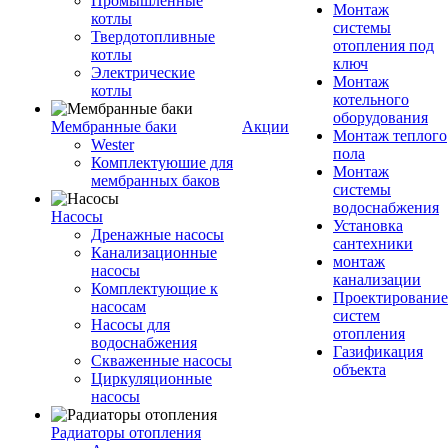
Промышленные
Монтаж
котлы
системы
Твердотопливные
отопления под
котлы
ключ
Электрические
Монтаж
котлы
котельного
оборудования
Мембранные баки
Акции
Монтаж теплого
Wester
пола
Комплектуюшие для
Монтаж
мембранных баков
системы
водоснабжения
Насосы
Установка
Дренажные насосы
сантехники
Канализационные
монтаж
насосы
канализации
Комплектующие к
Проектирование
насосам
систем
Насосы для
отопления
водоснабжения
Газификация
Скваженные насосы
объекта
Циркуляционные
насосы
Радиаторы отопления