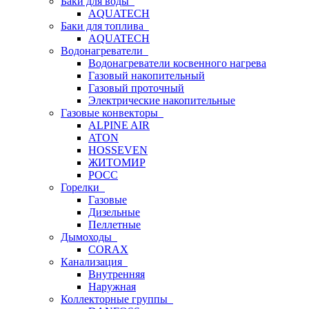
Баки для воды
AQUATECH
Баки для топлива
AQUATECH
Водонагреватели
Водонагреватели косвенного нагрева
Газовый накопительный
Газовый проточный
Электрические накопительные
Газовые конвекторы
ALPINE AIR
ATON
HOSSEVEN
ЖИТОМИР
РОСС
Горелки
Газовые
Дизельные
Пеллетные
Дымоходы
CORAX
Канализация
Внутренняя
Наружная
Коллекторные группы