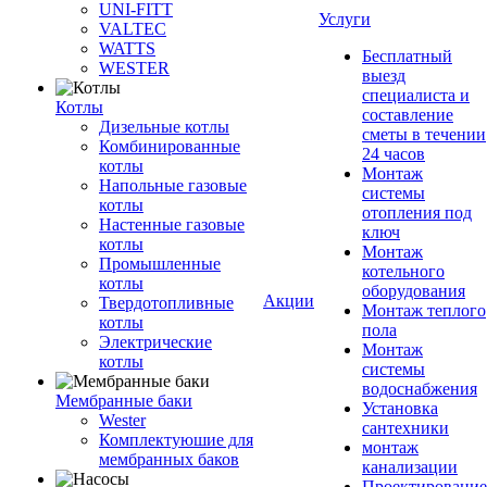
UNI-FITT
Услуги
VALTEC
WATTS
Бесплатный
WESTER
выезд
специалиста и
Котлы
составление
Дизельные котлы
сметы в течении
Комбинированные
24 часов
котлы
Монтаж
Напольные газовые
системы
котлы
отопления под
Настенные газовые
ключ
котлы
Монтаж
Промышленные
котельного
котлы
оборудования
Акции
Твердотопливные
Монтаж теплого
котлы
пола
Электрические
Монтаж
котлы
системы
водоснабжения
Мембранные баки
Установка
Wester
сантехники
Комплектуюшие для
монтаж
мембранных баков
канализации
Проектирование