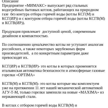
Описание
Предприятие «МИМАКС» выпускает ряд стальных
водогрейных бытовых котлов, работающих на природном
газе без контура отбора горячей воды (котлы КСГ(М) и
КСГ(ИР)) и с контуром отбора горячей воды (котлы КСГВ(М)
и КСГВ(ИР)).
Продукция привлекает доступной ценой, современным
дизайном и компактностью.
По соотношению цена/качество котлы не уступают аналогам
российских, а также некоторых зарубежных фирм
производителей, а по конкретным параметрам даже
превосходят их.
КСГ(ИР) и КСГВ(ИР)- это котлы в которых применяется
итальянская автоматика безопасности и атмосферные газовые
горелки «OPTIMA»
КСГВ(М) и КСГВ(М)- это котлы которые мы комплектуем
уже на протяжении 11 лет нашей механической автоматикой
АГУ-Т-М, только горелки заменили на новые «MAXIMA» из
нержавеющей стали.
В котлах с отбором горячей воды КСГВ(М) и