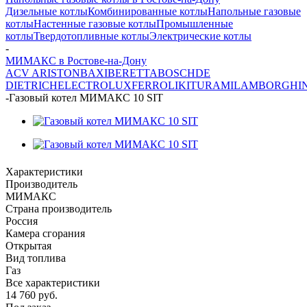
Дизельные котлы
Комбинированные котлы
Напольные газовые
котлы
Настенные газовые котлы
Промышленные
котлы
Твердотопливные котлы
Электрические котлы
-
МИМАКС в Ростове-на-Дону
ACV
ARISTON
BAXI
BERETTA
BOSCH
DE
DIETRICH
ELECTROLUX
FERROLI
KITURAMI
LAMBORGHIN
-
Газовый котел МИМАКС 10 SIT
Характеристики
Производитель
МИМАКС
Страна производитель
Россия
Камера сгорания
Открытая
Вид топлива
Газ
Все характеристики
14 760
руб.