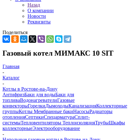
Назад
О компании
Новости
Реквизиты
Поделиться
Газовый котел МИМАКС 10 SIT
Главная
-
Каталог
-
Котлы в Ростове-на-Дону
Антифриз
Баки для воды
Баки для
топлива
Водонагреватели
Газовые
конвекторы
Горелки
Дымоходы
Канализация
Коллекторные
группы
Котлы
Мембранные баки
Насосы
Радиаторы
отопления
Септики
Спецарматура
Сплит-
системы
Тепловентиляторы
Теплоизоляция
Трубы
Шкафы
коллекторные
Электрооборудование
-
Напольные газовые котлы в Ростове-на-Дону