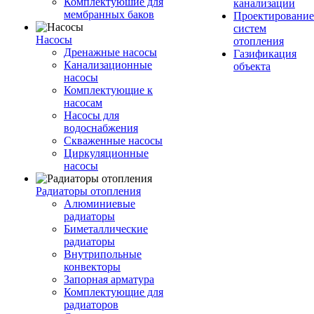
Комплектуюшие для
канализации
мембранных баков
Проектирование
систем
Насосы
отопления
Дренажные насосы
Газификация
Канализационные
объекта
насосы
Комплектующие к
насосам
Насосы для
водоснабжения
Скваженные насосы
Циркуляционные
насосы
Радиаторы отопления
Алюминиевые
радиаторы
Биметаллические
радиаторы
Внутрипольные
конвекторы
Запорная арматура
Комплектующие для
радиаторов