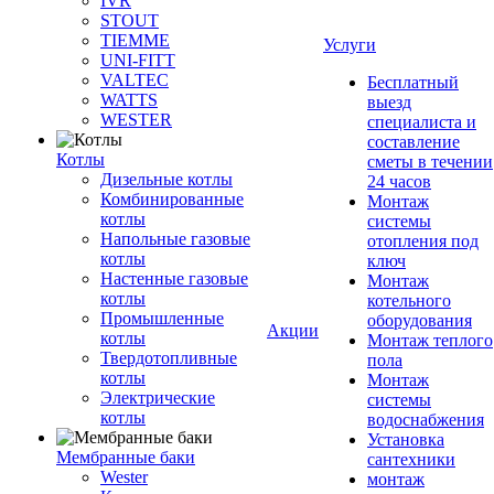
IVR
STOUT
TIEMME
Услуги
UNI-FITT
VALTEC
Бесплатный
WATTS
выезд
WESTER
специалиста и
составление
Котлы
сметы в течении
Дизельные котлы
24 часов
Комбинированные
Монтаж
котлы
системы
Напольные газовые
отопления под
котлы
ключ
Настенные газовые
Монтаж
котлы
котельного
Промышленные
оборудования
Акции
котлы
Монтаж теплого
Твердотопливные
пола
котлы
Монтаж
Электрические
системы
котлы
водоснабжения
Установка
Мембранные баки
сантехники
Wester
монтаж