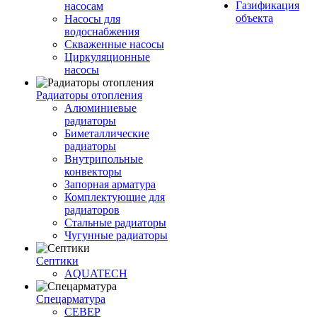
Газификация
насосам
объекта
Насосы для
водоснабжения
Скваженные насосы
Циркуляционные
насосы
Радиаторы отопления
Алюминиевые
радиаторы
Биметаллические
радиаторы
Внутрипольные
конвекторы
Запорная арматура
Комплектующие для
радиаторов
Стальные радиаторы
Чугунные радиаторы
Септики
AQUATECH
Спецарматура
СЕВЕР