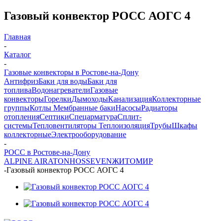
Газовый конвектор РОСС АОГС 4
Главная
-
Каталог
-
Газовые конвекторы в Ростове-на-Дону
Антифриз
Баки для воды
Баки для
топлива
Водонагреватели
Газовые
конвекторы
Горелки
Дымоходы
Канализация
Коллекторные
группы
Котлы
Мембранные баки
Насосы
Радиаторы
отопления
Септики
Спецарматура
Сплит-
системы
Тепловентиляторы
Теплоизоляция
Трубы
Шкафы
коллекторные
Электрооборудование
-
РОСС в Ростове-на-Дону
ALPINE AIR
ATON
HOSSEVEN
ЖИТОМИР
-
Газовый конвектор РОСС АОГС 4