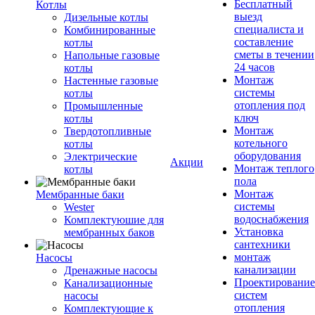
Бесплатный
Котлы
выезд
Дизельные котлы
специалиста и
Комбинированные
составление
котлы
сметы в течении
Напольные газовые
24 часов
котлы
Монтаж
Настенные газовые
системы
котлы
отопления под
Промышленные
ключ
котлы
Монтаж
Твердотопливные
котельного
котлы
оборудования
Электрические
Акции
Монтаж теплого
котлы
пола
Монтаж
Мембранные баки
системы
Wester
водоснабжения
Комплектуюшие для
Установка
мембранных баков
сантехники
монтаж
Насосы
канализации
Дренажные насосы
Проектирование
Канализационные
систем
насосы
отопления
Комплектующие к