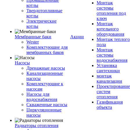
Промышленные
Монтаж
котлы
системы
Твердотопливные
отопления под
котлы
ключ
Электрические
Монтаж
котлы
котельного
оборудования
Мембранные баки
Акции
Монтаж теплого
Wester
пола
Комплектуюшие для
Монтаж
мембранных баков
системы
водоснабжения
Насосы
Установка
Дренажные насосы
сантехники
Канализационные
монтаж
насосы
канализации
Комплектующие к
Проектирование
насосам
систем
Насосы для
отопления
водоснабжения
Газификация
Скваженные насосы
объекта
Циркуляционные
насосы
Радиаторы отопления