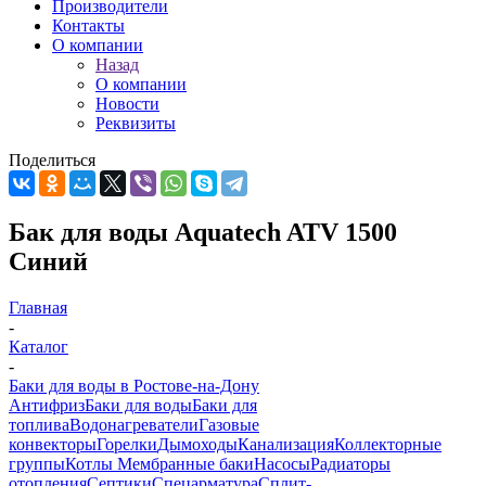
Производители
Контакты
О компании
Назад
О компании
Новости
Реквизиты
Поделиться
Бак для воды Aquatech ATV 1500
Синий
Главная
-
Каталог
-
Баки для воды в Ростове-на-Дону
Антифриз
Баки для воды
Баки для
топлива
Водонагреватели
Газовые
конвекторы
Горелки
Дымоходы
Канализация
Коллекторные
группы
Котлы
Мембранные баки
Насосы
Радиаторы
отопления
Септики
Спецарматура
Сплит-