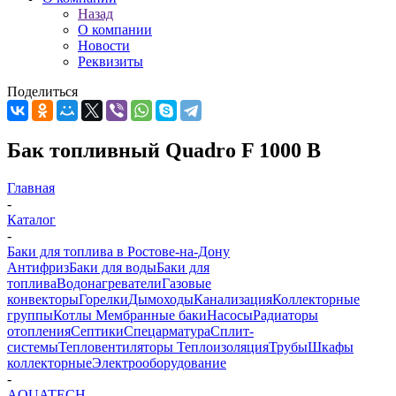
Назад
О компании
Новости
Реквизиты
Поделиться
Бак топливный Quadro F 1000 B
Главная
-
Каталог
-
Баки для топлива в Ростове-на-Дону
Антифриз
Баки для воды
Баки для
топлива
Водонагреватели
Газовые
конвекторы
Горелки
Дымоходы
Канализация
Коллекторные
группы
Котлы
Мембранные баки
Насосы
Радиаторы
отопления
Септики
Спецарматура
Сплит-
системы
Тепловентиляторы
Теплоизоляция
Трубы
Шкафы
коллекторные
Электрооборудование
-
AQUATECH