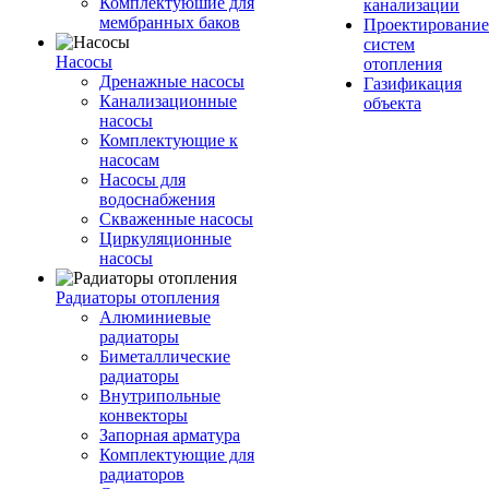
Комплектуюшие для
канализации
мембранных баков
Проектирование
систем
Насосы
отопления
Дренажные насосы
Газификация
Канализационные
объекта
насосы
Комплектующие к
насосам
Насосы для
водоснабжения
Скваженные насосы
Циркуляционные
насосы
Радиаторы отопления
Алюминиевые
радиаторы
Биметаллические
радиаторы
Внутрипольные
конвекторы
Запорная арматура
Комплектующие для
радиаторов