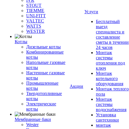
IVR
STOUT
TIEMME
Услуги
UNI-FITT
VALTEC
Бесплатный
WATTS
выезд
WESTER
специалиста и
составление
Котлы
сметы в течении
Дизельные котлы
24 часов
Комбинированные
Монтаж
котлы
системы
Напольные газовые
отопления под
котлы
ключ
Настенные газовые
Монтаж
котлы
котельного
Промышленные
оборудования
Акции
котлы
Монтаж теплого
Твердотопливные
пола
котлы
Монтаж
Электрические
системы
котлы
водоснабжения
Установка
Мембранные баки
сантехники
Wester
монтаж