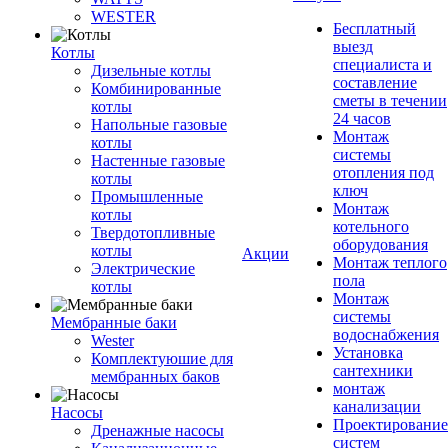
WESTER
Бесплатный
выезд
Котлы
специалиста и
Дизельные котлы
составление
Комбинированные
сметы в течении
котлы
24 часов
Напольные газовые
Монтаж
котлы
системы
Настенные газовые
отопления под
котлы
ключ
Промышленные
Монтаж
котлы
котельного
Твердотопливные
оборудования
котлы
Акции
Монтаж теплого
Электрические
пола
котлы
Монтаж
системы
Мембранные баки
водоснабжения
Wester
Установка
Комплектуюшие для
сантехники
мембранных баков
монтаж
канализации
Насосы
Проектирование
Дренажные насосы
систем