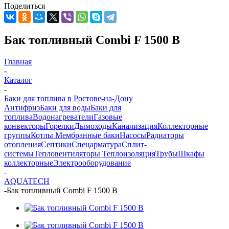
Поделиться
Бак топливный Combi F 1500 B
Главная
-
Каталог
-
Баки для топлива в Ростове-на-Дону
Антифриз
Баки для воды
Баки для
топлива
Водонагреватели
Газовые
конвекторы
Горелки
Дымоходы
Канализация
Коллекторные
группы
Котлы
Мембранные баки
Насосы
Радиаторы
отопления
Септики
Спецарматура
Сплит-
системы
Тепловентиляторы
Теплоизоляция
Трубы
Шкафы
коллекторные
Электрооборудование
-
AQUATECH
-
Бак топливный Combi F 1500 B