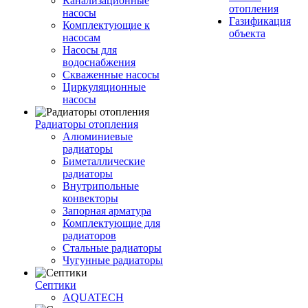
Канализационные
отопления
насосы
Газификация
Комплектующие к
объекта
насосам
Насосы для
водоснабжения
Скваженные насосы
Циркуляционные
насосы
Радиаторы отопления
Алюминиевые
радиаторы
Биметаллические
радиаторы
Внутрипольные
конвекторы
Запорная арматура
Комплектующие для
радиаторов
Стальные радиаторы
Чугунные радиаторы
Септики
AQUATECH