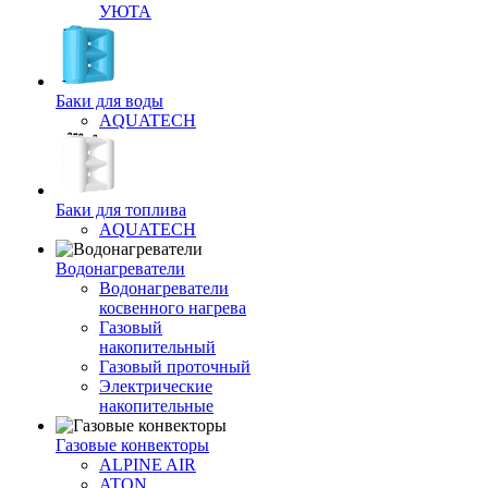
УЮТА
Баки для воды
AQUATECH
Баки для топлива
AQUATECH
Водонагреватели
Водонагреватели
косвенного нагрева
Газовый
накопительный
Газовый проточный
Электрические
накопительные
Газовые конвекторы
ALPINE AIR
ATON