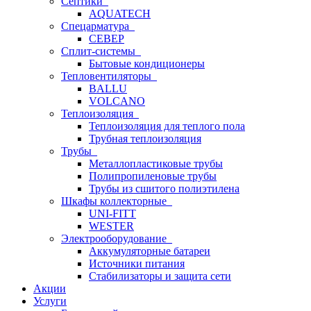
Септики
AQUATECH
Спецарматура
СЕВЕР
Сплит-системы
Бытовые кондиционеры
Тепловентиляторы
BALLU
VOLCANO
Теплоизоляция
Теплоизоляция для теплого пола
Трубная теплоизоляция
Трубы
Металлопластиковые трубы
Полипропиленовые трубы
Трубы из сшитого полиэтилена
Шкафы коллекторные
UNI-FITT
WESTER
Электрооборудование
Аккумуляторные батареи
Источники питания
Стабилизаторы и защита сети
Акции
Услуги