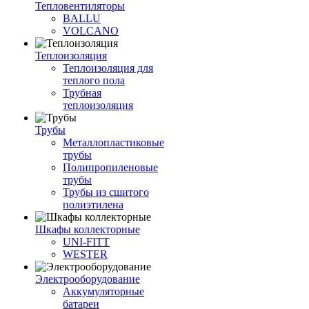
Тепловентиляторы
BALLU
VOLCANO
Теплоизоляция
Теплоизоляция для
теплого пола
Трубная
теплоизоляция
Трубы
Металлопластиковые
трубы
Полипропиленовые
трубы
Трубы из сшитого
полиэтилена
Шкафы коллекторные
UNI-FITT
WESTER
Электрооборудование
Аккумуляторные
батареи