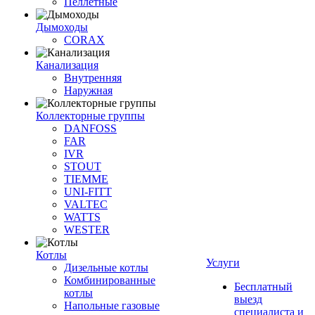
Пеллетные
Дымоходы
CORAX
Канализация
Внутренняя
Наружная
Коллекторные группы
DANFOSS
FAR
IVR
STOUT
TIEMME
UNI-FITT
VALTEC
WATTS
WESTER
Котлы
Услуги
Дизельные котлы
Комбинированные
Бесплатный
котлы
выезд
Напольные газовые
специалиста и