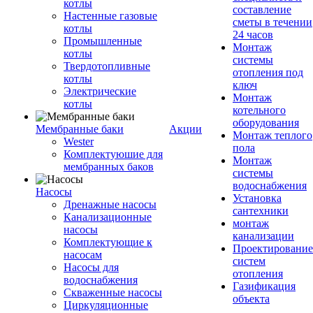
котлы
составление
Настенные газовые
сметы в течении
котлы
24 часов
Промышленные
Монтаж
котлы
системы
Твердотопливные
отопления под
котлы
ключ
Электрические
Монтаж
котлы
котельного
оборудования
Мембранные баки
Акции
Монтаж теплого
Wester
пола
Комплектуюшие для
Монтаж
мембранных баков
системы
водоснабжения
Насосы
Установка
Дренажные насосы
сантехники
Канализационные
монтаж
насосы
канализации
Комплектующие к
Проектирование
насосам
систем
Насосы для
отопления
водоснабжения
Газификация
Скваженные насосы
объекта
Циркуляционные