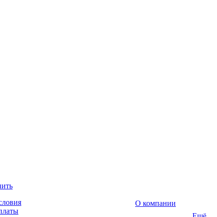
пить
словия
О компании
платы
Ещё