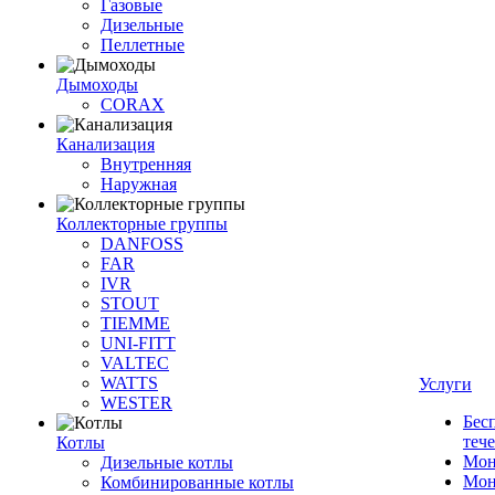
Газовые
Дизельные
Пеллетные
Дымоходы
CORAX
Канализация
Внутренняя
Наружная
Коллекторные группы
DANFOSS
FAR
IVR
STOUT
TIEMME
UNI-FITT
VALTEC
WATTS
Услуги
WESTER
Бес
теч
Котлы
Мон
Дизельные котлы
Мон
Комбинированные котлы