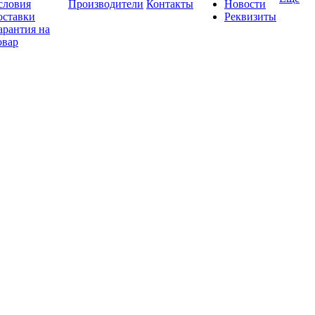
словия
Производители
Контакты
Новости
оставки
Реквизиты
арантия на
овар