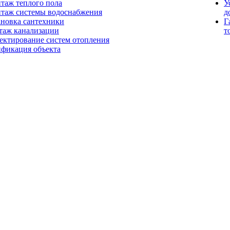
таж теплого пола
У
таж системы водоснабжения
д
ановка сантехники
Г
таж канализации
т
ектирование систем отопления
ификация объекта