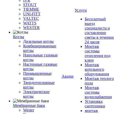
IVR
STOUT
TIEMME
Услуги
UNI-FITT
VALTEC
Бесплатный
WATTS
выезд
WESTER
специалиста и
составление
Котлы
сметы в течении
Дизельные котлы
24 часов
Комбинированные
Монтаж
котлы
системы
Напольные газовые
отопления под
котлы
ключ
Настенные газовые
Монтаж
котлы
котельного
Промышленные
оборудования
Акции
котлы
Монтаж теплого
Твердотопливные
пола
котлы
Монтаж
Электрические
системы
котлы
водоснабжения
Установка
Мембранные баки
сантехники
Wester
монтаж