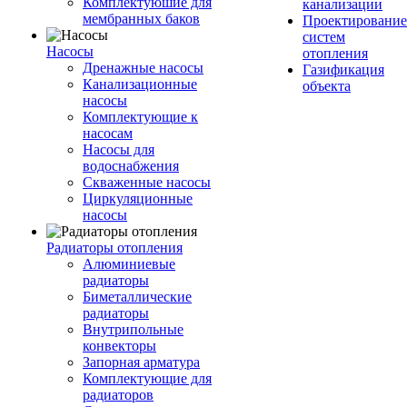
Комплектуюшие для
канализации
мембранных баков
Проектирование
систем
Насосы
отопления
Дренажные насосы
Газификация
Канализационные
объекта
насосы
Комплектующие к
насосам
Насосы для
водоснабжения
Скваженные насосы
Циркуляционные
насосы
Радиаторы отопления
Алюминиевые
радиаторы
Биметаллические
радиаторы
Внутрипольные
конвекторы
Запорная арматура
Комплектующие для
радиаторов