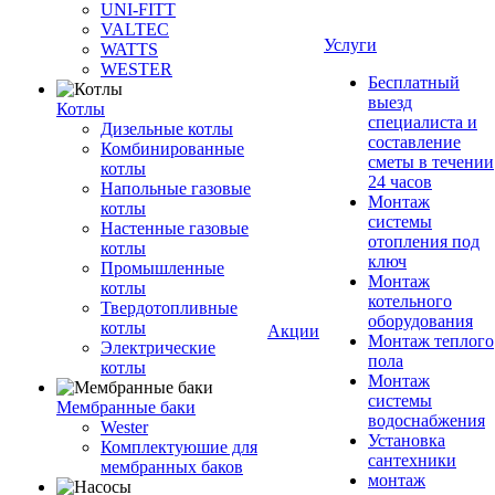
UNI-FITT
VALTEC
Услуги
WATTS
WESTER
Бесплатный
выезд
Котлы
специалиста и
Дизельные котлы
составление
Комбинированные
сметы в течении
котлы
24 часов
Напольные газовые
Монтаж
котлы
системы
Настенные газовые
отопления под
котлы
ключ
Промышленные
Монтаж
котлы
котельного
Твердотопливные
оборудования
котлы
Акции
Монтаж теплого
Электрические
пола
котлы
Монтаж
системы
Мембранные баки
водоснабжения
Wester
Установка
Комплектуюшие для
сантехники
мембранных баков
монтаж