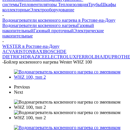
системы
Тепловентиляторы
Теплоизоляция
Трубы
Шкафы
коллекторные
Электрооборудование
-
Водонагреватели косвенного нагрева в Ростове-на-Дону
Водонагреватели косвенного нагрева
Газовый
накопительный
Газовый проточный
Электрические
накопительные
-
WESTER в Ростове-на-Дону
ACV
ARISTON
BAXI
BOSCH
DE
DIETRICH
DRAZICE
ELECTROLUX
FERROLI
HAJDU
PROTH
-
Бойлер косвенного нагрева Wester WHZ 100
Previous
Next