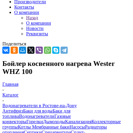
Производители
Контакты
О компании
Назад
О компании
Новости
Реквизиты
Поделиться
Бойлер косвенного нагрева Wester
WHZ 100
Главная
-
Каталог
-
Водонагреватели в Ростове-на-Дону
Антифриз
Баки для воды
Баки для
топлива
Водонагреватели
Газовые
конвекторы
Горелки
Дымоходы
Канализация
Коллекторные
группы
Котлы
Мембранные баки
Насосы
Радиаторы
отопления
Септики
Спецарматура
Сплит-