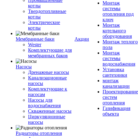
Промышленные
Монтаж
котлы
системы
Твердотопливные
отопления под
котлы
ключ
Электрические
Монтаж
котлы
котельного
оборудования
Мембранные баки
Акции
Монтаж теплого
Wester
пола
Комплектуюшие для
Монтаж
мембранных баков
системы
водоснабжения
Насосы
Установка
Дренажные насосы
сантехники
Канализационные
монтаж
насосы
канализации
Комплектующие к
Проектирование
насосам
систем
Насосы для
отопления
водоснабжения
Газификация
Скваженные насосы
объекта
Циркуляционные
насосы
Радиаторы отопления