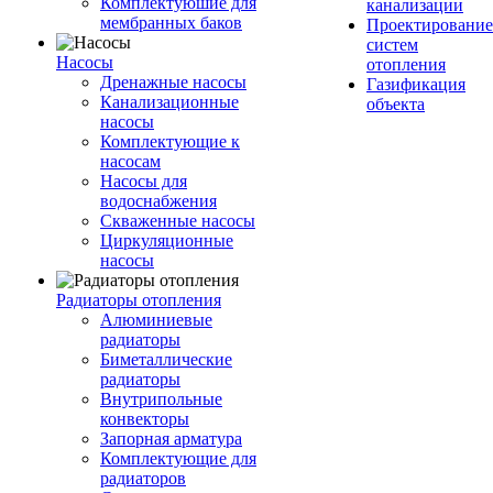
Комплектуюшие для
канализации
мембранных баков
Проектирование
систем
Насосы
отопления
Дренажные насосы
Газификация
Канализационные
объекта
насосы
Комплектующие к
насосам
Насосы для
водоснабжения
Скваженные насосы
Циркуляционные
насосы
Радиаторы отопления
Алюминиевые
радиаторы
Биметаллические
радиаторы
Внутрипольные
конвекторы
Запорная арматура
Комплектующие для
радиаторов