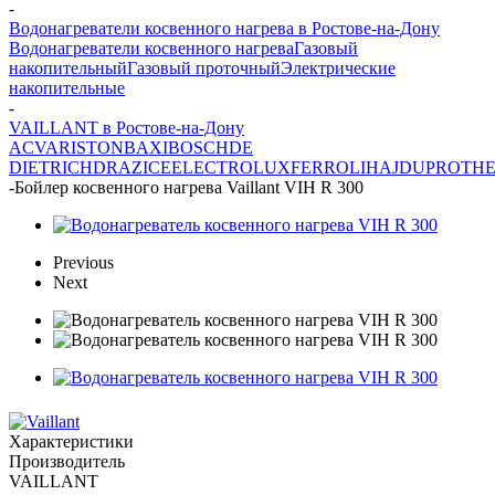
-
Водонагреватели косвенного нагрева в Ростове-на-Дону
Водонагреватели косвенного нагрева
Газовый
накопительный
Газовый проточный
Электрические
накопительные
-
VAILLANT в Ростове-на-Дону
ACV
ARISTON
BAXI
BOSCH
DE
DIETRICH
DRAZICE
ELECTROLUX
FERROLI
HAJDU
PROTH
-
Бойлер косвенного нагрева Vaillant VIH R 300
Previous
Next
Характеристики
Производитель
VAILLANT