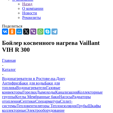
Назад
О компании
Новости
Реквизиты
Поделиться
Бойлер косвенного нагрева Vaillant
VIH R 300
Главная
-
Каталог
-
Водонагреватели в Ростове-на-Дону
Антифриз
Баки для воды
Баки для
топлива
Водонагреватели
Газовые
конвекторы
Горелки
Дымоходы
Канализация
Коллекторные
группы
Котлы
Мембранные баки
Насосы
Радиаторы
отопления
Септики
Спецарматура
Сплит-
системы
Тепловентиляторы
Теплоизоляция
Трубы
Шкафы
коллекторные
Электрооборудование