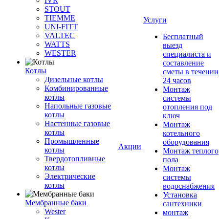
IVR
STOUT
TIEMME
Услуги
UNI-FITT
VALTEC
Бесплатный
WATTS
выезд
WESTER
специалиста и
составление
Котлы
сметы в течении
Дизельные котлы
24 часов
Комбинированные
Монтаж
котлы
системы
Напольные газовые
отопления под
котлы
ключ
Настенные газовые
Монтаж
котлы
котельного
Промышленные
оборудования
Акции
котлы
Монтаж теплого
Твердотопливные
пола
котлы
Монтаж
Электрические
системы
котлы
водоснабжения
Установка
Мембранные баки
сантехники
Wester
монтаж