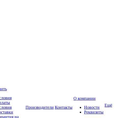
пить
словия
О компании
платы
Ещё
словия
Производители
Контакты
Новости
оставки
Реквизиты
арантия на