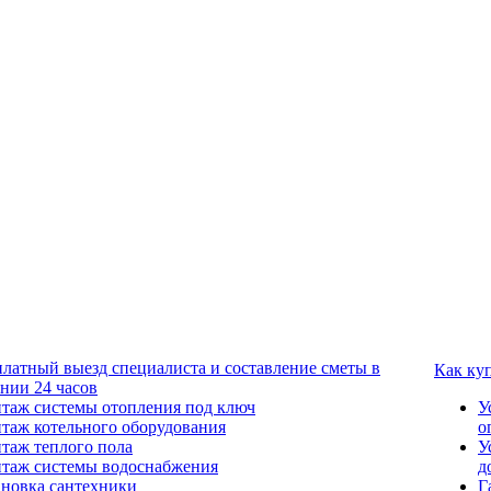
платный выезд специалиста и составление сметы в
Как ку
ении 24 часов
таж системы отопления под ключ
У
таж котельного оборудования
о
таж теплого пола
У
таж системы водоснабжения
д
ановка сантехники
Г