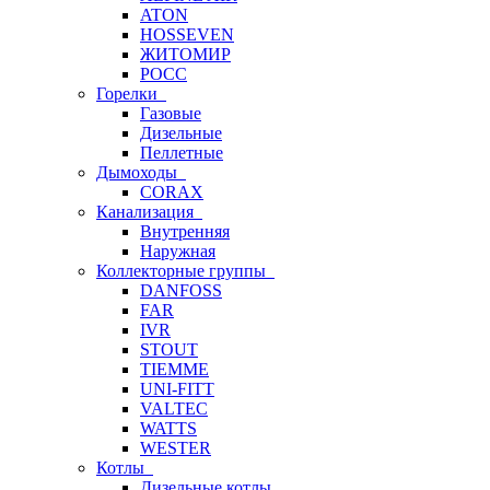
ATON
HOSSEVEN
ЖИТОМИР
РОСС
Горелки
Газовые
Дизельные
Пеллетные
Дымоходы
CORAX
Канализация
Внутренняя
Наружная
Коллекторные группы
DANFOSS
FAR
IVR
STOUT
TIEMME
UNI-FITT
VALTEC
WATTS
WESTER
Котлы
Дизельные котлы