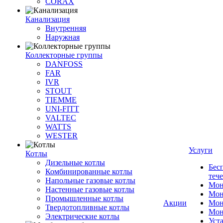
CORAX
Канализация
Внутренняя
Наружная
Коллекторные группы
DANFOSS
FAR
IVR
STOUT
TIEMME
UNI-FITT
VALTEC
WATTS
WESTER
Услуги
Котлы
Дизельные котлы
Бес
Комбинированные котлы
теч
Напольные газовые котлы
Мон
Настенные газовые котлы
Мон
Промышленные котлы
Акции
Мон
Твердотопливные котлы
Мон
Электрические котлы
Уст