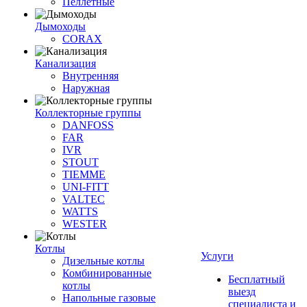
Пеллетные
Дымоходы
CORAX
Канализация
Внутренняя
Наружная
Коллекторные группы
DANFOSS
FAR
IVR
STOUT
TIEMME
UNI-FITT
VALTEC
WATTS
WESTER
Котлы
Услуги
Дизельные котлы
Комбинированные
Бесплатный
котлы
выезд
Напольные газовые
специалиста и