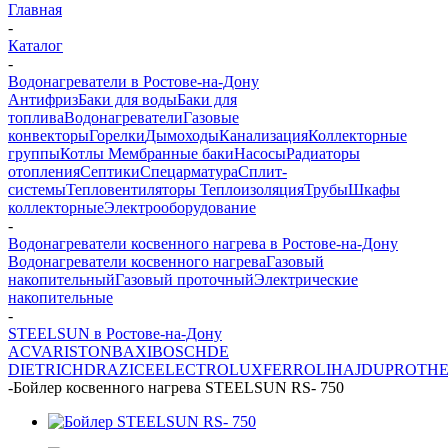
Главная
-
Каталог
-
Водонагреватели в Ростове-на-Дону
Антифриз
Баки для воды
Баки для
топлива
Водонагреватели
Газовые
конвекторы
Горелки
Дымоходы
Канализация
Коллекторные
группы
Котлы
Мембранные баки
Насосы
Радиаторы
отопления
Септики
Спецарматура
Сплит-
системы
Тепловентиляторы
Теплоизоляция
Трубы
Шкафы
коллекторные
Электрооборудование
-
Водонагреватели косвенного нагрева в Ростове-на-Дону
Водонагреватели косвенного нагрева
Газовый
накопительный
Газовый проточный
Электрические
накопительные
-
STEELSUN в Ростове-на-Дону
ACV
ARISTON
BAXI
BOSCH
DE
DIETRICH
DRAZICE
ELECTROLUX
FERROLI
HAJDU
PROTH
-
Бойлер косвенного нагрева STEELSUN RS- 750