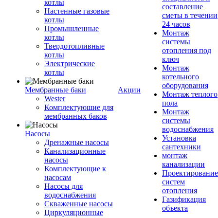
котлы
составление
Настенные газовые
сметы в течении
котлы
24 часов
Промышленные
Монтаж
котлы
системы
Твердотопливные
отопления под
котлы
ключ
Электрические
Монтаж
котлы
котельного
оборудования
Мембранные баки
Акции
Монтаж теплого
Wester
пола
Комплектуюшие для
Монтаж
мембранных баков
системы
водоснабжения
Насосы
Установка
Дренажные насосы
сантехники
Канализационные
монтаж
насосы
канализации
Комплектующие к
Проектирование
насосам
систем
Насосы для
отопления
водоснабжения
Газификация
Скваженные насосы
объекта
Циркуляционные