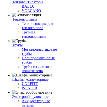
Тепловентиляторы
BALLU
VOLCANO
Теплоизоляция
Теплоизоляция для
теплого пола
Трубная
теплоизоляция
Трубы
Металлопластиковые
трубы
Полипропиленовые
трубы
Трубы из сшитого
полиэтилена
Шкафы коллекторные
UNI-FITT
WESTER
Электрооборудование
Аккумуляторные
батареи