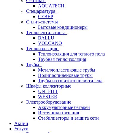
Септики
AQUATECH
Спецарматура
СЕВЕР
Сплит-системы
Бытовые кондиционеры
Тепловентиляторы
BALLU
VOLCANO
Теплоизоляция
Теплоизоляция для теплого пола
Трубная теплоизоляция
Трубы
Металлопластиковые трубы
Полипропиленовые трубы
Трубы из сшитого полиэтилена
Шкафы коллекторные
UNI-FITT
WESTER
Электрооборудование
Аккумуляторные батареи
Источники питания
Стабилизаторы и защита сети
Акции
Услуги