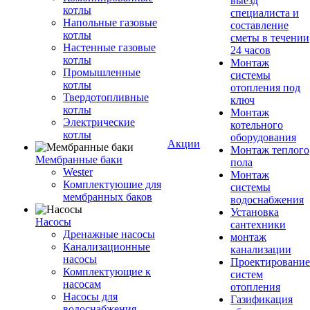
выезд
котлы
специалиста и
Напольные газовые
составление
котлы
сметы в течении
Настенные газовые
24 часов
котлы
Монтаж
Промышленные
системы
котлы
отопления под
Твердотопливные
ключ
котлы
Монтаж
Электрические
котельного
котлы
оборудования
Акции
Монтаж теплого
Мембранные баки
пола
Wester
Монтаж
Комплектуюшие для
системы
мембранных баков
водоснабжения
Установка
Насосы
сантехники
Дренажные насосы
монтаж
Канализационные
канализации
насосы
Проектирование
Комплектующие к
систем
насосам
отопления
Насосы для
Газификация
водоснабжения