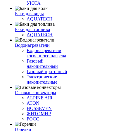
УЮТА
Баки для воды
AQUATECH
Баки для топлива
AQUATECH
Водонагреватели
Водонагреватели
косвенного нагрева
Газовый
накопительный
Газовый проточный
Электрические
накопительные
Газовые конвекторы
ALPINE AIR
ATON
HOSSEVEN
ЖИТОМИР
РОСС
Горелки