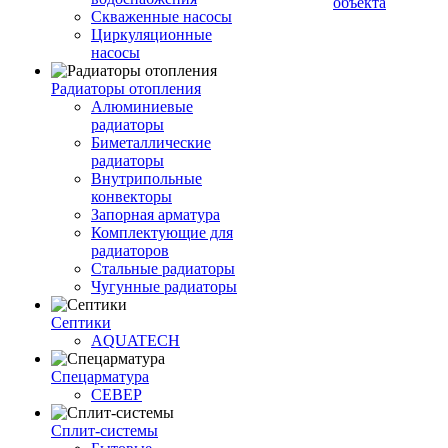
объекта
Скваженные насосы
Циркуляционные
насосы
Радиаторы отопления
Алюминиевые
радиаторы
Биметаллические
радиаторы
Внутрипольные
конвекторы
Запорная арматура
Комплектующие для
радиаторов
Стальные радиаторы
Чугунные радиаторы
Септики
AQUATECH
Спецарматура
СЕВЕР
Сплит-системы