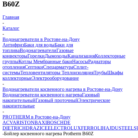
B60Z
Главная
-
Каталог
-
Водонагреватели в Ростове-на-Дону
Антифриз
Баки для воды
Баки для
топлива
Водонагреватели
Газовые
конвекторы
Горелки
Дымоходы
Канализация
Коллекторные
группы
Котлы
Мембранные баки
Насосы
Радиаторы
отопления
Септики
Спецарматура
Сплит-
системы
Тепловентиляторы
Теплоизоляция
Трубы
Шкафы
коллекторные
Электрооборудование
-
Водонагреватели косвенного нагрева в Ростове-на-Дону
Водонагреватели косвенного нагрева
Газовый
накопительный
Газовый проточный
Электрические
накопительные
-
PROTHERM в Ростове-на-Дону
ACV
ARISTON
BAXI
BOSCH
DE
DIETRICH
DRAZICE
ELECTROLUX
FERROLI
HAJDU
STEELS
-
Бойлер косвенного нагрева Protherm B60Z