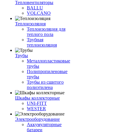
Тепловентиляторы
BALLU
VOLCANO
Теплоизоляция
Теплоизоляция для
теплого пола
Трубная
теплоизоляция
Трубы
Металлопластиковые
трубы
Полипропиленовые
трубы
Трубы из сшитого
полиэтилена
Шкафы коллекторные
UNI-FITT
WESTER
Электрооборудование
Аккумуляторные
батареи