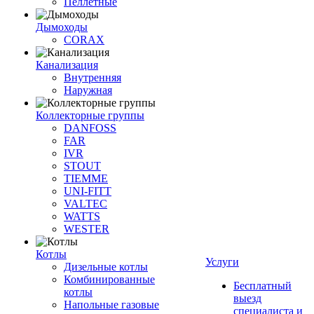
Пеллетные
Дымоходы
CORAX
Канализация
Внутренняя
Наружная
Коллекторные группы
DANFOSS
FAR
IVR
STOUT
TIEMME
UNI-FITT
VALTEC
WATTS
WESTER
Котлы
Услуги
Дизельные котлы
Комбинированные
Бесплатный
котлы
выезд
Напольные газовые
специалиста и