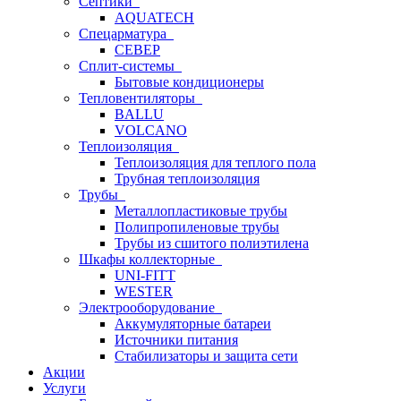
Септики
AQUATECH
Спецарматура
СЕВЕР
Сплит-системы
Бытовые кондиционеры
Тепловентиляторы
BALLU
VOLCANO
Теплоизоляция
Теплоизоляция для теплого пола
Трубная теплоизоляция
Трубы
Металлопластиковые трубы
Полипропиленовые трубы
Трубы из сшитого полиэтилена
Шкафы коллекторные
UNI-FITT
WESTER
Электрооборудование
Аккумуляторные батареи
Источники питания
Стабилизаторы и защита сети
Акции
Услуги