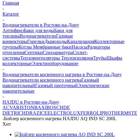
Главная
-
Каталог
-
Водонагреватели в Ростове-на-Дону
Антифриз
Баки для воды
Баки для
топлива
Водонагреватели
Газовые
конвекторы
Горелки
Дымоходы
Канализация
Коллекторные
группы
Котлы
Мембранные баки
Насосы
Радиаторы
отопления
Септики
Спецарматура
Сплит-
системы
Тепловентиляторы
Теплоизоляция
Трубы
Шкафы
коллекторные
Электрооборудование
-
Водонагреватели косвенного нагрева в Ростове-на-Дону
Водонагреватели косвенного нагрева
Газовый
накопительный
Газовый проточный
Электрические
накопительные
-
HAJDU в Ростове-на-Дону
ACV
ARISTON
BAXI
BOSCH
DE
DIETRICH
DRAZICE
ELECTROLUX
FERROLI
PROTHERM
ST
-
Бойлер косвенного нагрева HAJDU AQ IND SC 200L
Хит