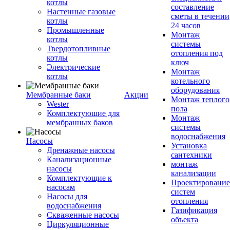
котлы
составление
Настенные газовые
сметы в течении
котлы
24 часов
Промышленные
Монтаж
котлы
системы
Твердотопливные
отопления под
котлы
ключ
Электрические
Монтаж
котлы
котельного
оборудования
Мембранные баки
Акции
Монтаж теплого
Wester
пола
Комплектуюшие для
Монтаж
мембранных баков
системы
водоснабжения
Насосы
Установка
Дренажные насосы
сантехники
Канализационные
монтаж
насосы
канализации
Комплектующие к
Проектирование
насосам
систем
Насосы для
отопления
водоснабжения
Газификация
Скваженные насосы
объекта
Циркуляционные