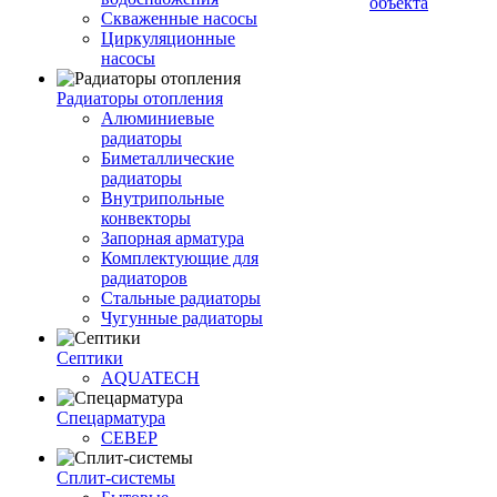
объекта
Скваженные насосы
Циркуляционные
насосы
Радиаторы отопления
Алюминиевые
радиаторы
Биметаллические
радиаторы
Внутрипольные
конвекторы
Запорная арматура
Комплектующие для
радиаторов
Стальные радиаторы
Чугунные радиаторы
Септики
AQUATECH
Спецарматура
СЕВЕР
Сплит-системы