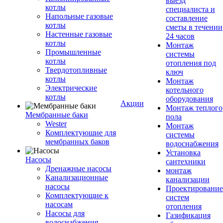
выезд
котлы
специалиста и
Напольные газовые
составление
котлы
сметы в течении
Настенные газовые
24 часов
котлы
Монтаж
Промышленные
системы
котлы
отопления под
Твердотопливные
ключ
котлы
Монтаж
Электрические
котельного
котлы
оборудования
Акции
Монтаж теплого
Мембранные баки
пола
Wester
Монтаж
Комплектуюшие для
системы
мембранных баков
водоснабжения
Установка
Насосы
сантехники
Дренажные насосы
монтаж
Канализационные
канализации
насосы
Проектирование
Комплектующие к
систем
насосам
отопления
Насосы для
Газификация
водоснабжения