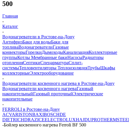
500
Главная
-
Каталог
-
Водонагреватели в Ростове-на-Дону
Антифриз
Баки для воды
Баки для
топлива
Водонагреватели
Газовые
конвекторы
Горелки
Дымоходы
Канализация
Коллекторные
группы
Котлы
Мембранные баки
Насосы
Радиаторы
отопления
Септики
Спецарматура
Сплит-
системы
Тепловентиляторы
Теплоизоляция
Трубы
Шкафы
коллекторные
Электрооборудование
-
Водонагреватели косвенного нагрева в Ростове-на-Дону
Водонагреватели косвенного нагрева
Газовый
накопительный
Газовый проточный
Электрические
накопительные
-
FERROLI в Ростове-на-Дону
ACV
ARISTON
BAXI
BOSCH
DE
DIETRICH
DRAZICE
ELECTROLUX
HAJDU
PROTHERM
STEE
-
Бойлер косвенного нагрева Ferroli BF 500