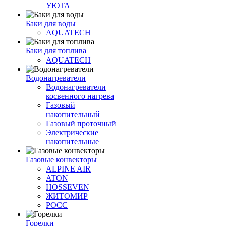
УЮТА
Баки для воды
AQUATECH
Баки для топлива
AQUATECH
Водонагреватели
Водонагреватели
косвенного нагрева
Газовый
накопительный
Газовый проточный
Электрические
накопительные
Газовые конвекторы
ALPINE AIR
ATON
HOSSEVEN
ЖИТОМИР
РОСС
Горелки