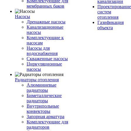
Комплектуюшие для
канализации
мембранных баков
Проектирование
систем
Насосы
отопления
Дренажные насосы
Газификация
Канализационные
объекта
насосы
Комплектующие к
насосам
Насосы для
водоснабжения
Скваженные насосы
Циркуляционные
насосы
Радиаторы отопления
Алюминиевые
радиаторы
Биметаллические
радиаторы
Внутрипольные
конвекторы
Запорная арматура
Комплектующие для
радиаторов