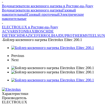
-
Водонагреватели косвенного нагрева в Ростове-на-Дону
Водонагреватели косвенного нагрева
Газовый
накопительный
Газовый проточный
Электрические
накопительные
-
ELECTROLUX в Ростове-на-Дону
ACV
ARISTON
BAXI
BOSCH
DE
DIETRICH
DRAZICE
FERROLI
HAJDU
PROTHERM
STEELSUN
-
Бойлер косвенного нагрева Electrolux Elitec 200.1
Previous
Next
Характеристики
Производитель
ELECTROLUX