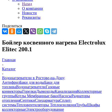
Назад
О компании
Новости
Реквизиты
Поделиться
Бойлер косвенного нагрева Electrolux
Elitec 200.1
Главная
-
Каталог
-
Водонагреватели в Ростове-на-Дону
Антифриз
Баки для воды
Баки для
топлива
Водонагреватели
Газовые
конвекторы
Горелки
Дымоходы
Канализация
Коллекторные
группы
Котлы
Мембранные баки
Насосы
Радиаторы
отопления
Септики
Спецарматура
Сплит-
системы
Тепловентиляторы
Теплоизоляция
Трубы
Шкафы
коллекторные
Электрооборудование