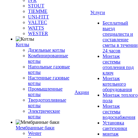
IVR
STOUT
TIEMME
Услуги
UNI-FITT
VALTEC
Бесплатный
WATTS
выезд
WESTER
специалиста и
составление
Котлы
сметы в течении
Дизельные котлы
24 часов
Комбинированные
Монтаж
котлы
системы
Напольные газовые
отопления под
котлы
ключ
Настенные газовые
Монтаж
котлы
котельного
Промышленные
оборудования
Акции
котлы
Монтаж теплого
Твердотопливные
пола
котлы
Монтаж
Электрические
системы
котлы
водоснабжения
Установка
Мембранные баки
сантехники
Wester
монтаж