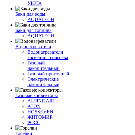
УЮТА
Баки для воды
AQUATECH
Баки для топлива
AQUATECH
Водонагреватели
Водонагреватели
косвенного нагрева
Газовый
накопительный
Газовый проточный
Электрические
накопительные
Газовые конвекторы
ALPINE AIR
ATON
HOSSEVEN
ЖИТОМИР
РОСС
Горелки