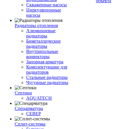
объекта
Скваженные насосы
Циркуляционные
насосы
Радиаторы отопления
Алюминиевые
радиаторы
Биметаллические
радиаторы
Внутрипольные
конвекторы
Запорная арматура
Комплектующие для
радиаторов
Стальные радиаторы
Чугунные радиаторы
Септики
AQUATECH
Спецарматура
СЕВЕР
Сплит-системы