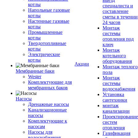
выезд
котлы
специалиста и
Напольные газовые
составление
котлы
сметы в течении
Настенные газовые
24 часов
котлы
Монтаж
Промышленные
системы
котлы
отопления под
Твердотопливные
ключ
котлы
Монтаж
Электрические
котельного
котлы
оборудования
Акции
Монтаж теплого
Мембранные баки
пола
Wester
Монтаж
Комплектуюшие для
системы
мембранных баков
водоснабжения
Установка
Насосы
сантехники
Дренажные насосы
монтаж
Канализационные
канализации
насосы
Проектирование
Комплектующие к
систем
насосам
отопления
Насосы для
Газификация
водоснабжения