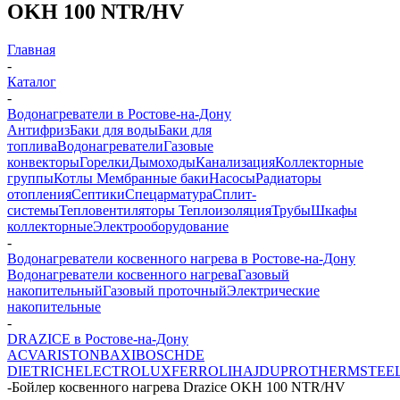
OKH 100 NTR/HV
Главная
-
Каталог
-
Водонагреватели в Ростове-на-Дону
Антифриз
Баки для воды
Баки для
топлива
Водонагреватели
Газовые
конвекторы
Горелки
Дымоходы
Канализация
Коллекторные
группы
Котлы
Мембранные баки
Насосы
Радиаторы
отопления
Септики
Спецарматура
Сплит-
системы
Тепловентиляторы
Теплоизоляция
Трубы
Шкафы
коллекторные
Электрооборудование
-
Водонагреватели косвенного нагрева в Ростове-на-Дону
Водонагреватели косвенного нагрева
Газовый
накопительный
Газовый проточный
Электрические
накопительные
-
DRAZICE в Ростове-на-Дону
ACV
ARISTON
BAXI
BOSCH
DE
DIETRICH
ELECTROLUX
FERROLI
HAJDU
PROTHERM
STEE
-
Бойлер косвенного нагрева Drazice OKH 100 NTR/HV