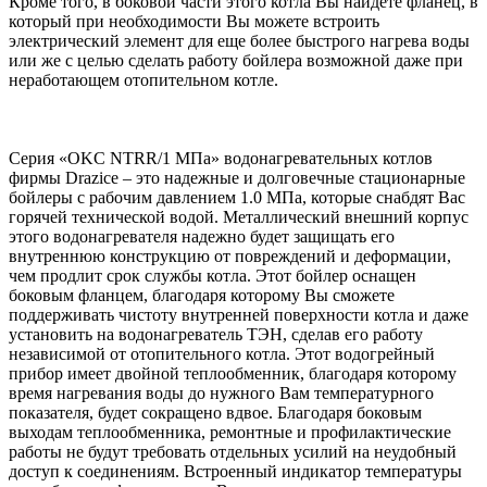
Кроме того, в боковой части этого котла Вы найдете фланец, в
который при необходимости Вы можете встроить
электрический элемент для еще более быстрого нагрева воды
или же с целью сделать работу бойлера возможной даже при
неработающем отопительном котле.
Серия «ОKC NTRR/1 МПа» водонагревательных котлов
фирмы Drazice – это надежные и долговечные стационарные
бойлеры с рабочим давлением 1.0 МПа, которые снабдят Вас
горячей технической водой. Металлический внешний корпус
этого водонагревателя надежно будет защищать его
внутреннюю конструкцию от повреждений и деформации,
чем продлит срок службы котла. Этот бойлер оснащен
боковым фланцем, благодаря которому Вы сможете
поддерживать чистоту внутренней поверхности котла и даже
установить на водонагреватель ТЭН, сделав его работу
независимой от отопительного котла. Этот водогрейный
прибор имеет двойной теплообменник, благодаря которому
время нагревания воды до нужного Вам температурного
показателя, будет сокращено вдвое. Благодаря боковым
выходам теплообменника, ремонтные и профилактические
работы не будут требовать отдельных усилий на неудобный
доступ к соединениям. Встроенный индикатор температуры