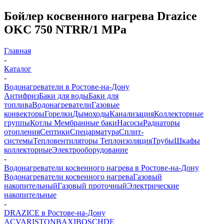
Бойлер косвенного нагрева Drazice
OKC 750 NTRR/1 MPa
Главная
-
Каталог
-
Водонагреватели в Ростове-на-Дону
Антифриз
Баки для воды
Баки для
топлива
Водонагреватели
Газовые
конвекторы
Горелки
Дымоходы
Канализация
Коллекторные
группы
Котлы
Мембранные баки
Насосы
Радиаторы
отопления
Септики
Спецарматура
Сплит-
системы
Тепловентиляторы
Теплоизоляция
Трубы
Шкафы
коллекторные
Электрооборудование
-
Водонагреватели косвенного нагрева в Ростове-на-Дону
Водонагреватели косвенного нагрева
Газовый
накопительный
Газовый проточный
Электрические
накопительные
-
DRAZICE в Ростове-на-Дону
ACV
ARISTON
BAXI
BOSCH
DE