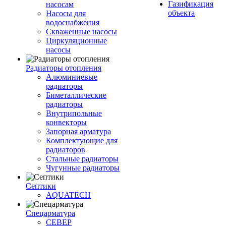
Газификация
насосам
объекта
Насосы для
водоснабжения
Скваженные насосы
Циркуляционные
насосы
Радиаторы отопления
Алюминиевые
радиаторы
Биметаллические
радиаторы
Внутрипольные
конвекторы
Запорная арматура
Комплектующие для
радиаторов
Стальные радиаторы
Чугунные радиаторы
Септики
AQUATECH
Спецарматура
СЕВЕР