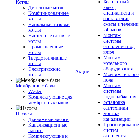
Бесплатный
Котлы
выезд
Дизельные котлы
специалиста и
Комбинированные
составление
котлы
сметы в течении
Напольные газовые
24 часов
котлы
Монтаж
Настенные газовые
системы
котлы
отопления под
Промышленные
ключ
котлы
Монтаж
Твердотопливные
котельного
котлы
оборудования
Электрические
Акции
Монтаж теплого
котлы
пола
Монтаж
Мембранные баки
системы
Wester
водоснабжения
Комплектуюшие для
Установка
мембранных баков
сантехники
монтаж
Насосы
канализации
Дренажные насосы
Проектирование
Канализационные
систем
насосы
отопления
Комплектующие к