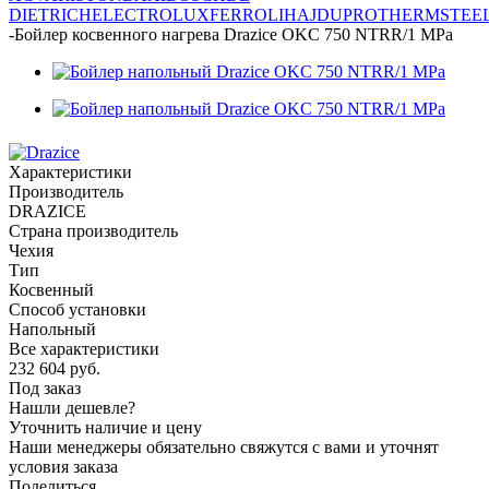
DIETRICH
ELECTROLUX
FERROLI
HAJDU
PROTHERM
STEE
-
Бойлер косвенного нагрева Drazice OKC 750 NTRR/1 MPa
Характеристики
Производитель
DRAZICE
Страна производитель
Чехия
Тип
Косвенный
Способ установки
Напольный
Все характеристики
232 604
руб.
Под заказ
Нашли дешевле?
Уточнить наличие и цену
Наши менеджеры обязательно свяжутся с вами и уточнят
условия заказа
Поделиться