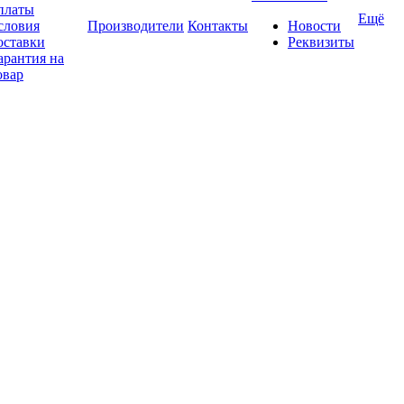
платы
Ещё
словия
Производители
Контакты
Новости
оставки
Реквизиты
арантия на
овар