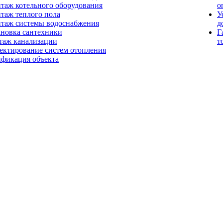
таж котельного оборудования
о
таж теплого пола
У
таж системы водоснабжения
д
ановка сантехники
Г
таж канализации
т
ектирование систем отопления
ификация объекта