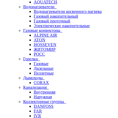
AQUATECH
Водонагреватели
Водонагреватели косвенного нагрева
Газовый накопительный
Газовый проточный
Электрические накопительные
Газовые конвекторы
ALPINE AIR
ATON
HOSSEVEN
ЖИТОМИР
РОСС
Горелки
Газовые
Дизельные
Пеллетные
Дымоходы
CORAX
Канализация
Внутренняя
Наружная
Коллекторные группы
DANFOSS
FAR
IVR