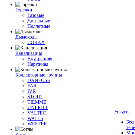
Горелки
Газовые
Дизельные
Пеллетные
Дымоходы
CORAX
Канализация
Внутренняя
Наружная
Коллекторные группы
DANFOSS
FAR
IVR
STOUT
TIEMME
UNI-FITT
Услуги
VALTEC
WATTS
Бес
WESTER
теч
Мон
Котлы