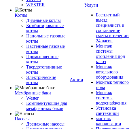
WESTER
Услуги
Бесплатный
Котлы
выезд
Дизельные котлы
специалиста и
Комбинированные
составление
котлы
сметы в течении
Напольные газовые
24 часов
котлы
Монтаж
Настенные газовые
системы
котлы
отопления под
Промышленные
ключ
котлы
Монтаж
Твердотопливные
котельного
котлы
оборудования
Электрические
Акции
Монтаж теплого
котлы
пола
Монтаж
Мембранные баки
системы
Wester
водоснабжения
Комплектуюшие для
Установка
мембранных баков
сантехники
монтаж
Насосы
канализации
Дренажные насосы
Проектирование