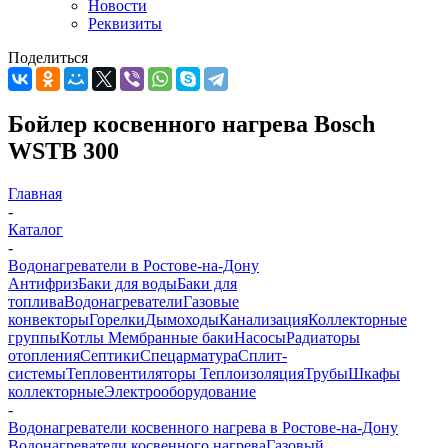
Новости
Реквизиты
Поделиться
Бойлер косвенного нагрева Bosch
WSTB 300
Главная
-
Каталог
-
Водонагреватели в Ростове-на-Дону
Антифриз
Баки для воды
Баки для
топлива
Водонагреватели
Газовые
конвекторы
Горелки
Дымоходы
Канализация
Коллекторные
группы
Котлы
Мембранные баки
Насосы
Радиаторы
отопления
Септики
Спецарматура
Сплит-
системы
Тепловентиляторы
Теплоизоляция
Трубы
Шкафы
коллекторные
Электрооборудование
-
Водонагреватели косвенного нагрева в Ростове-на-Дону
Водонагреватели косвенного нагрева
Газовый