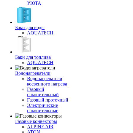
УЮТА
Баки для воды
AQUATECH
Баки для топлива
AQUATECH
Водонагреватели
Водонагреватели
косвенного нагрева
Газовый
накопительный
Газовый проточный
Электрические
накопительные
Газовые конвекторы
ALPINE AIR
ATON