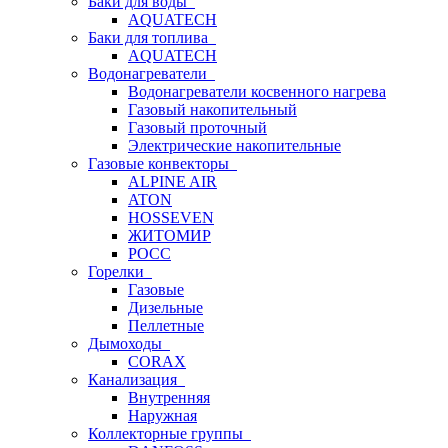
Баки для воды
AQUATECH
Баки для топлива
AQUATECH
Водонагреватели
Водонагреватели косвенного нагрева
Газовый накопительный
Газовый проточный
Электрические накопительные
Газовые конвекторы
ALPINE AIR
ATON
HOSSEVEN
ЖИТОМИР
РОСС
Горелки
Газовые
Дизельные
Пеллетные
Дымоходы
CORAX
Канализация
Внутренняя
Наружная
Коллекторные группы