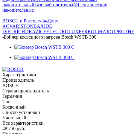
накопительный
Газовый проточный
Электрические
накопительные
-
BOSCH в Ростове-на-Дону
ACV
ARISTON
BAXI
DE
DIETRICH
DRAZICE
ELECTROLUX
FERROLI
HAJDU
PROTH
-
Бойлер косвенного нагрева Bosch WSTB 300
Характеристики
Производитель
BOSCH
Страна производитель
Германия
Тип
Косвенный
Способ установки
Напольный
Все характеристики
48 750
руб.
Под заказ