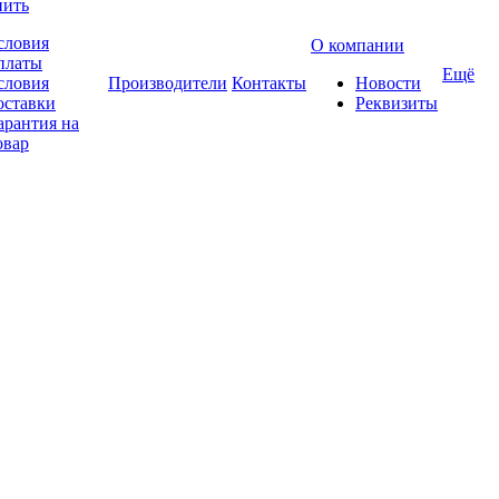
пить
словия
О компании
платы
Ещё
словия
Производители
Контакты
Новости
оставки
Реквизиты
арантия на
овар