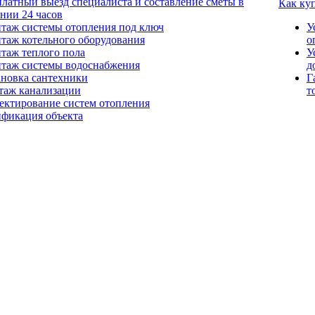
платный выезд специалиста и составление сметы в
Как ку
ении 24 часов
таж системы отопления под ключ
У
таж котельного оборудования
о
таж теплого пола
У
таж системы водоснабжения
д
ановка сантехники
Г
таж канализации
т
ектирование систем отопления
ификация объекта