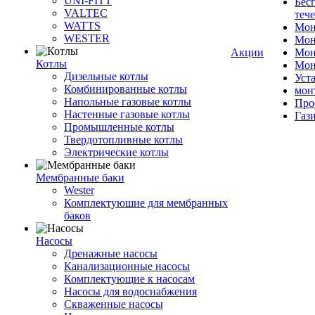
UNI-FITT
Бес
VALTEC
теч
WATTS
Мон
WESTER
Мон
Акции
Мон
Котлы
Мон
Дизельные котлы
Уст
Комбинированные котлы
мон
Напольные газовые котлы
Про
Настенные газовые котлы
Газ
Промышленные котлы
Твердотопливные котлы
Электрические котлы
Мембранные баки
Wester
Комплектуюшие для мембранных
баков
Насосы
Дренажные насосы
Канализационные насосы
Комплектующие к насосам
Насосы для водоснабжения
Скваженные насосы