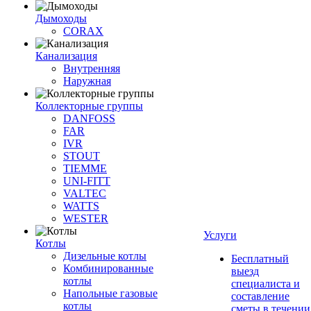
Дымоходы
CORAX
Канализация
Внутренняя
Наружная
Коллекторные группы
DANFOSS
FAR
IVR
STOUT
TIEMME
UNI-FITT
VALTEC
WATTS
WESTER
Услуги
Котлы
Дизельные котлы
Бесплатный
Комбинированные
выезд
котлы
специалиста и
Напольные газовые
составление
котлы
сметы в течении