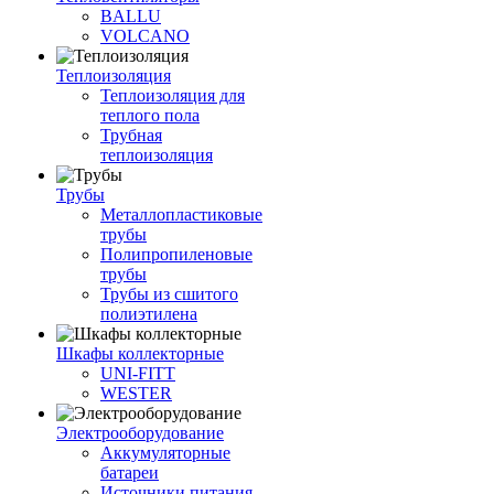
BALLU
VOLCANO
Теплоизоляция
Теплоизоляция для
теплого пола
Трубная
теплоизоляция
Трубы
Металлопластиковые
трубы
Полипропиленовые
трубы
Трубы из сшитого
полиэтилена
Шкафы коллекторные
UNI-FITT
WESTER
Электрооборудование
Аккумуляторные
батареи
Источники питания