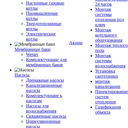
Настенные газовые
24 часов
котлы
Монтаж
Промышленные
системы
котлы
отопления под
Твердотопливные
ключ
котлы
Монтаж
Электрические
котельного
котлы
оборудования
Акции
Монтаж теплого
Мембранные баки
пола
Wester
Монтаж
Комплектуюшие для
системы
мембранных баков
водоснабжения
Установка
Насосы
сантехники
Дренажные насосы
монтаж
Канализационные
канализации
насосы
Проектирование
Комплектующие к
систем
насосам
отопления
Насосы для
Газификация
водоснабжения
объекта
Скваженные насосы
Циркуляционные
насосы