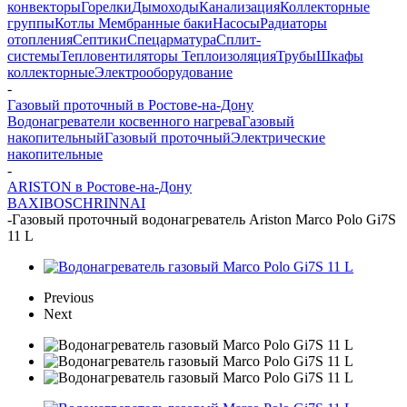
конвекторы
Горелки
Дымоходы
Канализация
Коллекторные
группы
Котлы
Мембранные баки
Насосы
Радиаторы
отопления
Септики
Спецарматура
Сплит-
системы
Тепловентиляторы
Теплоизоляция
Трубы
Шкафы
коллекторные
Электрооборудование
-
Газовый проточный в Ростове-на-Дону
Водонагреватели косвенного нагрева
Газовый
накопительный
Газовый проточный
Электрические
накопительные
-
ARISTON в Ростове-на-Дону
BAXI
BOSCH
RINNAI
-
Газовый проточный водонагреватель Ariston Marco Polo Gi7S
11 L
Previous
Next