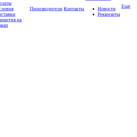
платы
Ещё
словия
Производители
Контакты
Новости
оставки
Реквизиты
арантия на
овар