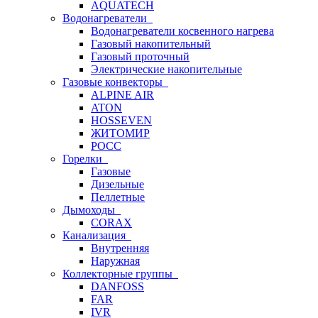
AQUATECH
Водонагреватели
Водонагреватели косвенного нагрева
Газовый накопительный
Газовый проточный
Электрические накопительные
Газовые конвекторы
ALPINE AIR
ATON
HOSSEVEN
ЖИТОМИР
РОСС
Горелки
Газовые
Дизельные
Пеллетные
Дымоходы
CORAX
Канализация
Внутренняя
Наружная
Коллекторные группы
DANFOSS
FAR
IVR