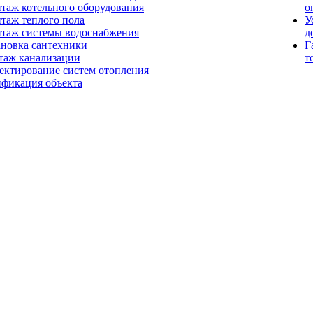
таж котельного оборудования
о
таж теплого пола
У
таж системы водоснабжения
д
ановка сантехники
Г
таж канализации
т
ектирование систем отопления
ификация объекта