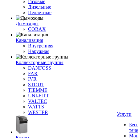
Газовые
Дизельные
Пеллетные
Дымоходы
CORAX
Канализация
Внутренняя
Наружная
Коллекторные группы
DANFOSS
FAR
IVR
STOUT
TIEMME
UNI-FITT
VALTEC
WATTS
WESTER
Услуги
Бес
теч
Мон
Котлы