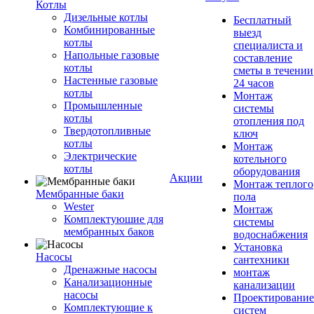
Котлы
Дизельные котлы
Бесплатный
Комбинированные
выезд
котлы
специалиста и
Напольные газовые
составление
котлы
сметы в течении
Настенные газовые
24 часов
котлы
Монтаж
Промышленные
системы
котлы
отопления под
Твердотопливные
ключ
котлы
Монтаж
Электрические
котельного
котлы
оборудования
Акции
Монтаж теплого
Мембранные баки
пола
Wester
Монтаж
Комплектуюшие для
системы
мембранных баков
водоснабжения
Установка
Насосы
сантехники
Дренажные насосы
монтаж
Канализационные
канализации
насосы
Проектирование
Комплектующие к
систем