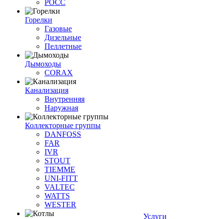
РОСС
Горелки
Газовые
Дизельные
Пеллетные
Дымоходы
CORAX
Канализация
Внутренняя
Наружная
Коллекторные группы
DANFOSS
FAR
IVR
STOUT
TIEMME
UNI-FITT
VALTEC
WATTS
WESTER
Услуги