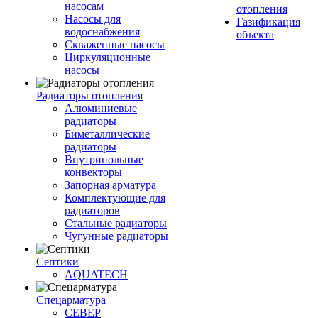
насосам
отопления
Насосы для
Газификация
водоснабжения
объекта
Скваженные насосы
Циркуляционные
насосы
Радиаторы отопления
Алюминиевые
радиаторы
Биметаллические
радиаторы
Внутрипольные
конвекторы
Запорная арматура
Комплектующие для
радиаторов
Стальные радиаторы
Чугунные радиаторы
Септики
AQUATECH
Спецарматура
СЕВЕР