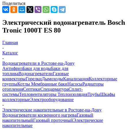
Поделиться
Электрический водонагреватель Bosch
Tronic 1000T ES 80
Главная
-
Каталог
-
Водонагреватели в Ростове-на-Дону
Антифриз
Баки для воды
Баки для
топлива
Водонагреватели
Газовые
конвекторы
Горелки
Дымоходы
Канализация
Коллекторные
группы
Котлы
Мембранные баки
Насосы
Радиаторы
отопления
Септики
Спецарматура
Сплит-
системы
Тепловентиляторы
Теплоизоляция
Трубы
Шкафы
коллекторные
Электрооборудование
-
Электрические накопительные в Ростове-на-Дону
Водонагреватели косвенного нагрева
Газовый
накопительный
Газовый проточный
Электрические
накопительные