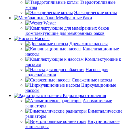
Твердотопливные
котлы
Электрические котлы
Мембранные баки
Wester
Комплектуюшие для мембранных баков
Насосы
Дренажные насосы
Канализационные
насосы
Комплектующие к
насосам
Насосы для
водоснабжения
Скваженные насосы
Циркуляционные
насосы
Радиаторы отопления
Алюминиевые
радиаторы
Биметаллические
радиаторы
Внутрипольные
конвекторы