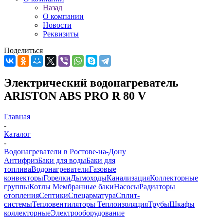
Назад
О компании
Новости
Реквизиты
Поделиться
Электрический водонагреватель
ARISTON ABS PRO R 80 V
Главная
-
Каталог
-
Водонагреватели в Ростове-на-Дону
Антифриз
Баки для воды
Баки для
топлива
Водонагреватели
Газовые
конвекторы
Горелки
Дымоходы
Канализация
Коллекторные
группы
Котлы
Мембранные баки
Насосы
Радиаторы
отопления
Септики
Спецарматура
Сплит-
системы
Тепловентиляторы
Теплоизоляция
Трубы
Шкафы
коллекторные
Электрооборудование