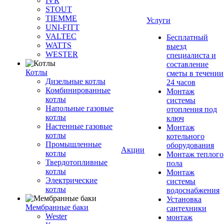
IVR
STOUT
TIEMME
Услуги
UNI-FITT
VALTEC
Бесплатный
WATTS
выезд
WESTER
специалиста и
составление
Котлы
сметы в течении
Дизельные котлы
24 часов
Комбинированные
Монтаж
котлы
системы
Напольные газовые
отопления под
котлы
ключ
Настенные газовые
Монтаж
котлы
котельного
Промышленные
оборудования
Акции
котлы
Монтаж теплого
Твердотопливные
пола
котлы
Монтаж
Электрические
системы
котлы
водоснабжения
Установка
Мембранные баки
сантехники
Wester
монтаж