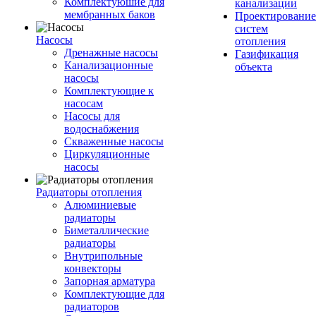
Комплектуюшие для
канализации
мембранных баков
Проектирование
систем
Насосы
отопления
Дренажные насосы
Газификация
Канализационные
объекта
насосы
Комплектующие к
насосам
Насосы для
водоснабжения
Скваженные насосы
Циркуляционные
насосы
Радиаторы отопления
Алюминиевые
радиаторы
Биметаллические
радиаторы
Внутрипольные
конвекторы
Запорная арматура
Комплектующие для
радиаторов