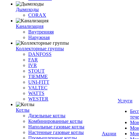
Дымоходы
CORAX
Канализация
Внутренняя
Наружная
Коллекторные группы
DANFOSS
FAR
IVR
STOUT
TIEMME
UNI-FITT
VALTEC
WATTS
WESTER
Услуги
Котлы
Бес
Дизельные котлы
теч
Комбинированные котлы
Мон
Напольные газовые котлы
Мон
Настенные газовые котлы
Акции
Мон
Промышленные котлы