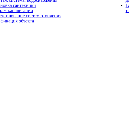
таж системы водоснабжения
д
ановка сантехники
Г
таж канализации
т
ектирование систем отопления
ификация объекта