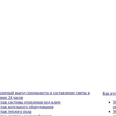
платный выезд специалиста и составление сметы в
Как ку
ении 24 часов
таж системы отопления под ключ
У
таж котельного оборудования
о
таж теплого пола
У