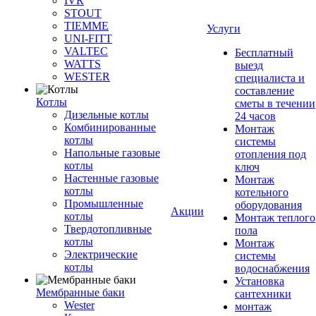
IVR
STOUT
TIEMME
Услуги
UNI-FITT
VALTEC
Бесплатный
WATTS
выезд
WESTER
специалиста и
составление
Котлы
сметы в течении
Дизельные котлы
24 часов
Комбинированные
Монтаж
котлы
системы
Напольные газовые
отопления под
котлы
ключ
Настенные газовые
Монтаж
котлы
котельного
Промышленные
оборудования
Акции
котлы
Монтаж теплого
Твердотопливные
пола
котлы
Монтаж
Электрические
системы
котлы
водоснабжения
Установка
Мембранные баки
сантехники
Wester
монтаж