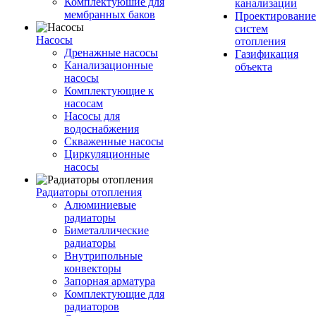
Комплектуюшие для
канализации
мембранных баков
Проектирование
систем
Насосы
отопления
Дренажные насосы
Газификация
Канализационные
объекта
насосы
Комплектующие к
насосам
Насосы для
водоснабжения
Скваженные насосы
Циркуляционные
насосы
Радиаторы отопления
Алюминиевые
радиаторы
Биметаллические
радиаторы
Внутрипольные
конвекторы
Запорная арматура
Комплектующие для
радиаторов