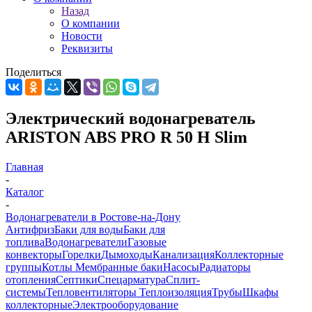
Назад
О компании
Новости
Реквизиты
Поделиться
Электрический водонагреватель
ARISTON ABS PRO R 50 H Slim
Главная
-
Каталог
-
Водонагреватели в Ростове-на-Дону
Антифриз
Баки для воды
Баки для
топлива
Водонагреватели
Газовые
конвекторы
Горелки
Дымоходы
Канализация
Коллекторные
группы
Котлы
Мембранные баки
Насосы
Радиаторы
отопления
Септики
Спецарматура
Сплит-
системы
Тепловентиляторы
Теплоизоляция
Трубы
Шкафы
коллекторные
Электрооборудование