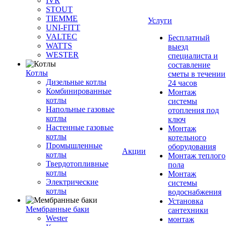
IVR
STOUT
TIEMME
Услуги
UNI-FITT
VALTEC
Бесплатный
WATTS
выезд
WESTER
специалиста и
составление
Котлы
сметы в течении
Дизельные котлы
24 часов
Комбинированные
Монтаж
котлы
системы
Напольные газовые
отопления под
котлы
ключ
Настенные газовые
Монтаж
котлы
котельного
Промышленные
оборудования
Акции
котлы
Монтаж теплого
Твердотопливные
пола
котлы
Монтаж
Электрические
системы
котлы
водоснабжения
Установка
Мембранные баки
сантехники
Wester
монтаж