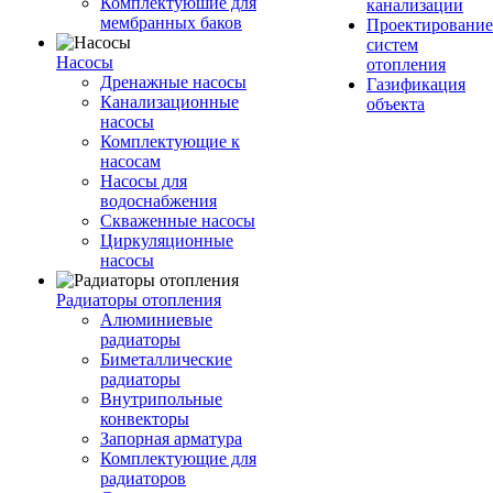
Комплектуюшие для
канализации
мембранных баков
Проектирование
систем
Насосы
отопления
Дренажные насосы
Газификация
Канализационные
объекта
насосы
Комплектующие к
насосам
Насосы для
водоснабжения
Скваженные насосы
Циркуляционные
насосы
Радиаторы отопления
Алюминиевые
радиаторы
Биметаллические
радиаторы
Внутрипольные
конвекторы
Запорная арматура
Комплектующие для
радиаторов