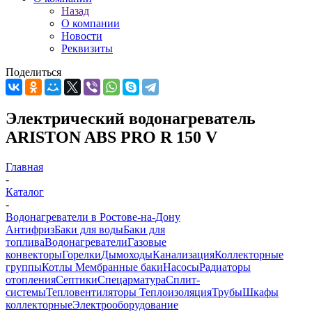
Назад
О компании
Новости
Реквизиты
Поделиться
Электрический водонагреватель
ARISTON ABS PRO R 150 V
Главная
-
Каталог
-
Водонагреватели в Ростове-на-Дону
Антифриз
Баки для воды
Баки для
топлива
Водонагреватели
Газовые
конвекторы
Горелки
Дымоходы
Канализация
Коллекторные
группы
Котлы
Мембранные баки
Насосы
Радиаторы
отопления
Септики
Спецарматура
Сплит-
системы
Тепловентиляторы
Теплоизоляция
Трубы
Шкафы
коллекторные
Электрооборудование