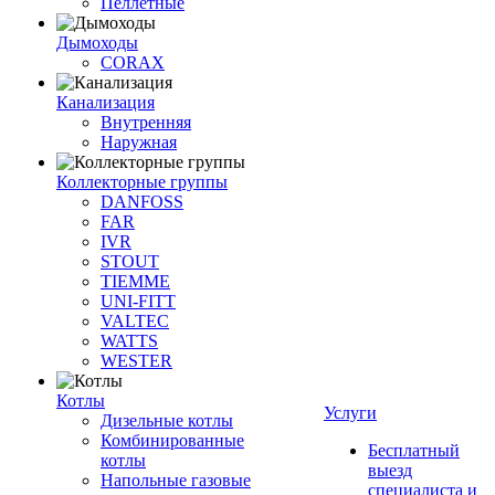
Пеллетные
Дымоходы
CORAX
Канализация
Внутренняя
Наружная
Коллекторные группы
DANFOSS
FAR
IVR
STOUT
TIEMME
UNI-FITT
VALTEC
WATTS
WESTER
Котлы
Услуги
Дизельные котлы
Комбинированные
Бесплатный
котлы
выезд
Напольные газовые
специалиста и