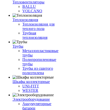
Тепловентиляторы
BALLU
VOLCANO
Теплоизоляция
Теплоизоляция для
теплого пола
Трубная
теплоизоляция
Трубы
Металлопластиковые
трубы
Полипропиленовые
трубы
Трубы из сшитого
полиэтилена
Шкафы коллекторные
UNI-FITT
WESTER
Электрооборудование
Аккумуляторные
батареи