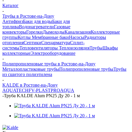
-
Каталог
-
Трубы в Ростове-на-Дону
Антифриз
Баки для воды
Баки для
топлива
Водонагреватели
Газовые
конвекторы
Горелки
Дымоходы
Канализация
Коллекторные
группы
Котлы
Мембранные баки
Насосы
Радиаторы
отопления
Септики
Спецарматура
Сплит-
системы
Тепловентиляторы
Теплоизоляция
Трубы
Шкафы
коллекторные
Электрооборудование
-
Полипропиленовые трубы в Ростове-на-Дону
Металлопластиковые трубы
Полипропиленовые трубы
Трубы
из сшитого полиэтилена
-
KALDE в Ростове-на-Дону
AQUATECH
FV-PLAST
PROAQUA
-
Труба KALDE Alum PN25 Ду 20 - 1 м