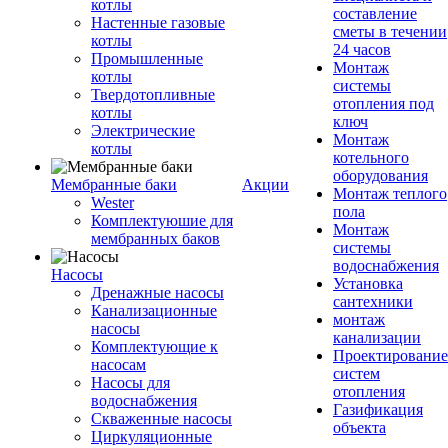
котлы
составление
Настенные газовые
сметы в течении
котлы
24 часов
Промышленные
Монтаж
котлы
системы
Твердотопливные
отопления под
котлы
ключ
Электрические
Монтаж
котлы
котельного
оборудования
Мембранные баки
Акции
Монтаж теплого
Wester
пола
Комплектуюшие для
Монтаж
мембранных баков
системы
водоснабжения
Насосы
Установка
Дренажные насосы
сантехники
Канализационные
монтаж
насосы
канализации
Комплектующие к
Проектирование
насосам
систем
Насосы для
отопления
водоснабжения
Газификация
Скваженные насосы
объекта
Циркуляционные