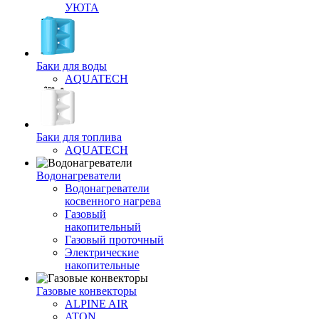
УЮТА
Баки для воды
AQUATECH
Баки для топлива
AQUATECH
Водонагреватели
Водонагреватели
косвенного нагрева
Газовый
накопительный
Газовый проточный
Электрические
накопительные
Газовые конвекторы
ALPINE AIR
ATON