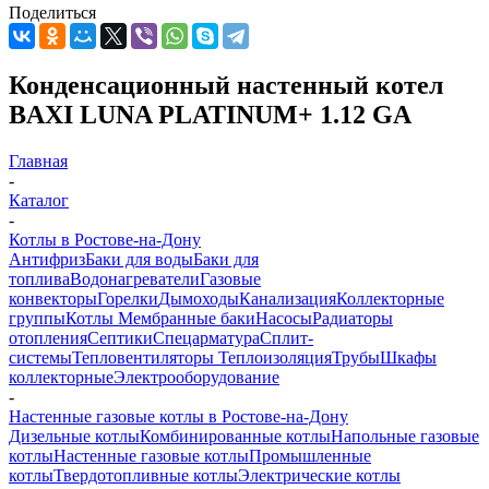
Поделиться
Конденсационный настенный котел
BAXI LUNA PLATINUM+ 1.12 GA
Главная
-
Каталог
-
Котлы в Ростове-на-Дону
Антифриз
Баки для воды
Баки для
топлива
Водонагреватели
Газовые
конвекторы
Горелки
Дымоходы
Канализация
Коллекторные
группы
Котлы
Мембранные баки
Насосы
Радиаторы
отопления
Септики
Спецарматура
Сплит-
системы
Тепловентиляторы
Теплоизоляция
Трубы
Шкафы
коллекторные
Электрооборудование
-
Настенные газовые котлы в Ростове-на-Дону
Дизельные котлы
Комбинированные котлы
Напольные газовые
котлы
Настенные газовые котлы
Промышленные
котлы
Твердотопливные котлы
Электрические котлы