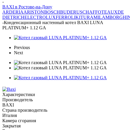
-
BAXI в Ростове-на-Дону
ARDERIA
ARISTON
BOSCH
BUDERUS
CHAFFOTEAUX
DE
DIETRICH
ELECTROLUX
FERROLI
KITURAMI
LAMBORGHIN
-
Конденсационный настенный котел BAXI LUNA
PLATINUM+ 1.12 GA
Previous
Next
Характеристики
Производитель
BAXI
Страна производитель
Италия
Камера сгорания
Закрытая