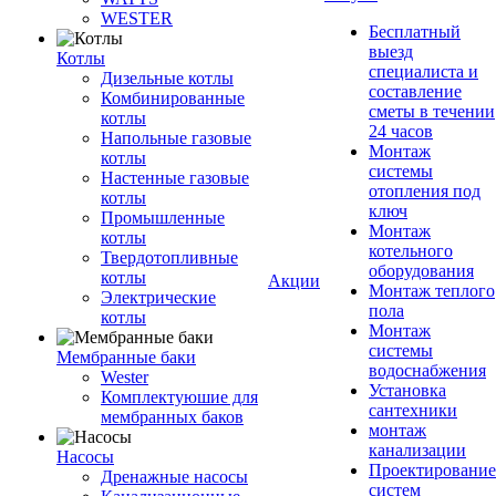
WESTER
Бесплатный
выезд
Котлы
специалиста и
Дизельные котлы
составление
Комбинированные
сметы в течении
котлы
24 часов
Напольные газовые
Монтаж
котлы
системы
Настенные газовые
отопления под
котлы
ключ
Промышленные
Монтаж
котлы
котельного
Твердотопливные
оборудования
котлы
Акции
Монтаж теплого
Электрические
пола
котлы
Монтаж
системы
Мембранные баки
водоснабжения
Wester
Установка
Комплектуюшие для
сантехники
мембранных баков
монтаж
канализации
Насосы
Проектирование
Дренажные насосы
систем