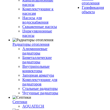
Канализационные
отопления
насосы
Газификация
Комплектующие к
объекта
насосам
Насосы для
водоснабжения
Скваженные насосы
Циркуляционные
насосы
Радиаторы отопления
Алюминиевые
радиаторы
Биметаллические
радиаторы
Внутрипольные
конвекторы
Запорная арматура
Комплектующие для
радиаторов
Стальные радиаторы
Чугунные радиаторы
Септики
AQUATECH