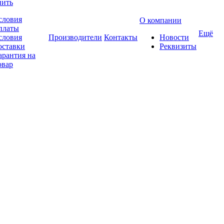
пить
словия
О компании
платы
Ещё
словия
Производители
Контакты
Новости
оставки
Реквизиты
арантия на
овар