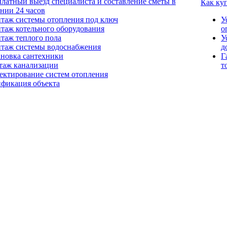
платный выезд специалиста и составление сметы в
Как ку
ении 24 часов
таж системы отопления под ключ
У
таж котельного оборудования
о
таж теплого пола
У
таж системы водоснабжения
д
ановка сантехники
Г
таж канализации
т
ектирование систем отопления
ификация объекта