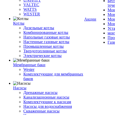
UNI-FITT
Бес
VALTEC
теч
WATTS
Мон
WESTER
Мон
Акции
Мон
Котлы
Мон
Дизельные котлы
Уст
Комбинированные котлы
мон
Напольные газовые котлы
Про
Настенные газовые котлы
Газ
Промышленные котлы
Твердотопливные котлы
Электрические котлы
Мембранные баки
Wester
Комплектуюшие для мембранных
баков
Насосы
Дренажные насосы
Канализационные насосы
Комплектующие к насосам
Насосы для водоснабжения
Скваженные насосы