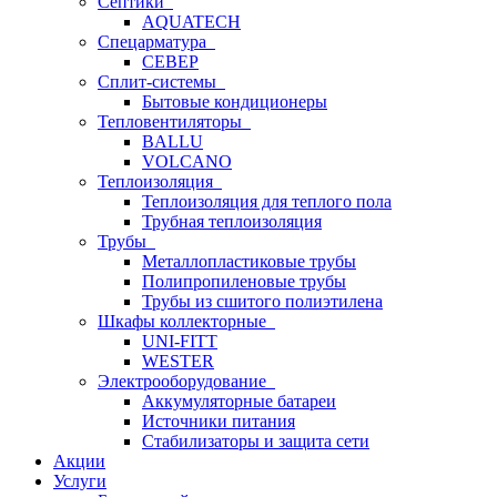
Септики
AQUATECH
Спецарматура
СЕВЕР
Сплит-системы
Бытовые кондиционеры
Тепловентиляторы
BALLU
VOLCANO
Теплоизоляция
Теплоизоляция для теплого пола
Трубная теплоизоляция
Трубы
Металлопластиковые трубы
Полипропиленовые трубы
Трубы из сшитого полиэтилена
Шкафы коллекторные
UNI-FITT
WESTER
Электрооборудование
Аккумуляторные батареи
Источники питания
Стабилизаторы и защита сети
Акции
Услуги