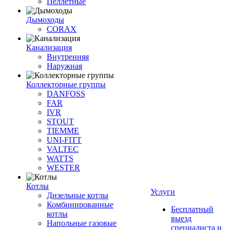
Пеллетные
Дымоходы
CORAX
Канализация
Внутренняя
Наружная
Коллекторные группы
DANFOSS
FAR
IVR
STOUT
TIEMME
UNI-FITT
VALTEC
WATTS
WESTER
Котлы
Услуги
Дизельные котлы
Комбинированные
Бесплатный
котлы
выезд
Напольные газовые
специалиста и