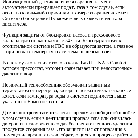
Ионизационный датчик контроля горения пламени
автоматически прекращает подачу газа в том случае, если
огонь по каким-либо причинам в камере сгорания исчезает.
Сигнал о блокировке Вы можете легко вывести на пульт
диспетчера.
Функция защиты от блокировки насоса и трехходового
клапана срабатывает каждые 24 часа. Благодаря этому в
отопительной системе и ГВС не образуются застои, а главное
– при низких температурах система не перемерзает.
В систему отопления газового котла Baxi LUNA 3 Comfort
встроен прессостат, который срабатывает при недостаточном
давлении воды.
Первичный теплообменник оборудован защитным
термостатом от перегрева, который автоматически отключает
котел, если температура воды в системе поднимется выше
указанного Вами показателя.
Датчик контроля тяги отключит горелку и сообщит об ошибке
в том случае, если в вентиляции пропала тяга или снизилась
до уровня, недостаточного для беспрепятственного удаления
продуктов сгорания газа. Это защитит Вас от попадания в
помещение вредных газов, образующихся в процессе работы