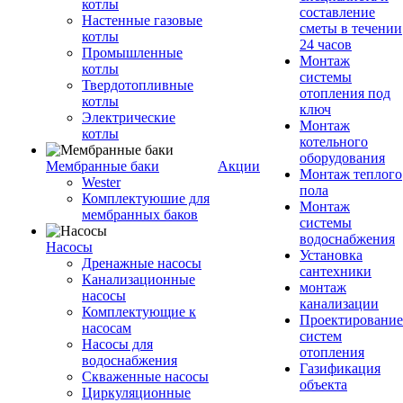
котлы
составление
Настенные газовые
сметы в течении
котлы
24 часов
Промышленные
Монтаж
котлы
системы
Твердотопливные
отопления под
котлы
ключ
Электрические
Монтаж
котлы
котельного
оборудования
Мембранные баки
Акции
Монтаж теплого
Wester
пола
Комплектуюшие для
Монтаж
мембранных баков
системы
водоснабжения
Насосы
Установка
Дренажные насосы
сантехники
Канализационные
монтаж
насосы
канализации
Комплектующие к
Проектирование
насосам
систем
Насосы для
отопления
водоснабжения
Газификация
Скваженные насосы
объекта
Циркуляционные