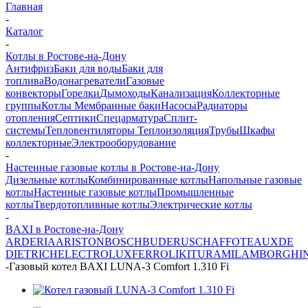
Главная
-
Каталог
-
Котлы в Ростове-на-Дону
Антифриз
Баки для воды
Баки для
топлива
Водонагреватели
Газовые
конвекторы
Горелки
Дымоходы
Канализация
Коллекторные
группы
Котлы
Мембранные баки
Насосы
Радиаторы
отопления
Септики
Спецарматура
Сплит-
системы
Тепловентиляторы
Теплоизоляция
Трубы
Шкафы
коллекторные
Электрооборудование
-
Настенные газовые котлы в Ростове-на-Дону
Дизельные котлы
Комбинированные котлы
Напольные газовые
котлы
Настенные газовые котлы
Промышленные
котлы
Твердотопливные котлы
Электрические котлы
-
BAXI в Ростове-на-Дону
ARDERIA
ARISTON
BOSCH
BUDERUS
CHAFFOTEAUX
DE
DIETRICH
ELECTROLUX
FERROLI
KITURAMI
LAMBORGHIN
-
Газовый котел BAXI LUNA-3 Comfort 1.310 Fi