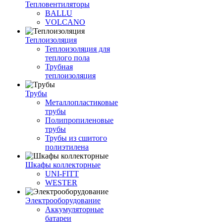
Тепловентиляторы
BALLU
VOLCANO
Теплоизоляция
Теплоизоляция для
теплого пола
Трубная
теплоизоляция
Трубы
Металлопластиковые
трубы
Полипропиленовые
трубы
Трубы из сшитого
полиэтилена
Шкафы коллекторные
UNI-FITT
WESTER
Электрооборудование
Аккумуляторные
батареи