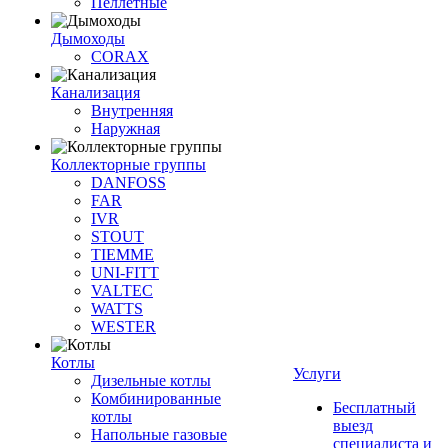
Пеллетные
Дымоходы
CORAX
Канализация
Внутренняя
Наружная
Коллекторные группы
DANFOSS
FAR
IVR
STOUT
TIEMME
UNI-FITT
VALTEC
WATTS
WESTER
Котлы
Услуги
Дизельные котлы
Комбинированные
Бесплатный
котлы
выезд
Напольные газовые
специалиста и