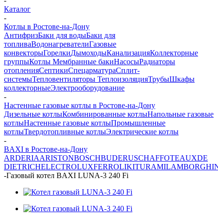
-
Каталог
-
Котлы в Ростове-на-Дону
Антифриз
Баки для воды
Баки для
топлива
Водонагреватели
Газовые
конвекторы
Горелки
Дымоходы
Канализация
Коллекторные
группы
Котлы
Мембранные баки
Насосы
Радиаторы
отопления
Септики
Спецарматура
Сплит-
системы
Тепловентиляторы
Теплоизоляция
Трубы
Шкафы
коллекторные
Электрооборудование
-
Настенные газовые котлы в Ростове-на-Дону
Дизельные котлы
Комбинированные котлы
Напольные газовые
котлы
Настенные газовые котлы
Промышленные
котлы
Твердотопливные котлы
Электрические котлы
-
BAXI в Ростове-на-Дону
ARDERIA
ARISTON
BOSCH
BUDERUS
CHAFFOTEAUX
DE
DIETRICH
ELECTROLUX
FERROLI
KITURAMI
LAMBORGHIN
-
Газовый котел BAXI LUNA-3 240 Fi