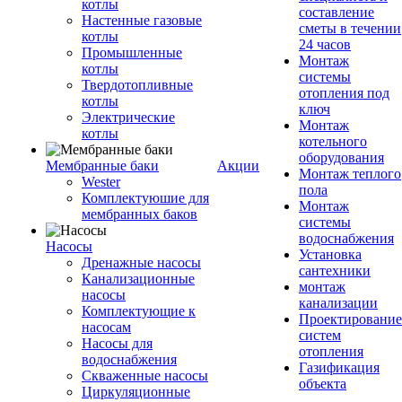
котлы
составление
Настенные газовые
сметы в течении
котлы
24 часов
Промышленные
Монтаж
котлы
системы
Твердотопливные
отопления под
котлы
ключ
Электрические
Монтаж
котлы
котельного
оборудования
Мембранные баки
Акции
Монтаж теплого
Wester
пола
Комплектуюшие для
Монтаж
мембранных баков
системы
водоснабжения
Насосы
Установка
Дренажные насосы
сантехники
Канализационные
монтаж
насосы
канализации
Комплектующие к
Проектирование
насосам
систем
Насосы для
отопления
водоснабжения
Газификация
Скваженные насосы
объекта
Циркуляционные