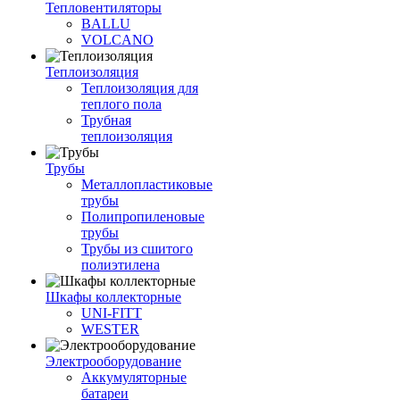
Тепловентиляторы
BALLU
VOLCANO
Теплоизоляция
Теплоизоляция для
теплого пола
Трубная
теплоизоляция
Трубы
Металлопластиковые
трубы
Полипропиленовые
трубы
Трубы из сшитого
полиэтилена
Шкафы коллекторные
UNI-FITT
WESTER
Электрооборудование
Аккумуляторные
батареи