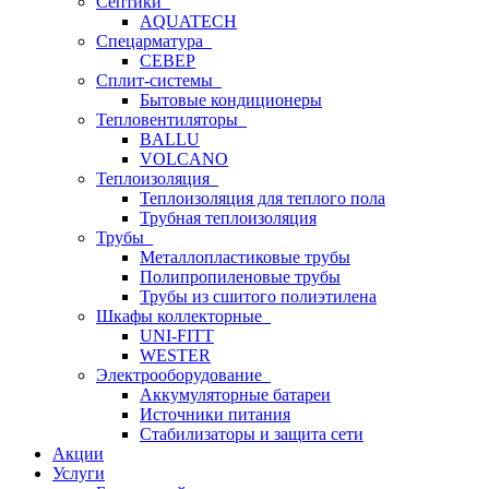
Септики
AQUATECH
Спецарматура
СЕВЕР
Сплит-системы
Бытовые кондиционеры
Тепловентиляторы
BALLU
VOLCANO
Теплоизоляция
Теплоизоляция для теплого пола
Трубная теплоизоляция
Трубы
Металлопластиковые трубы
Полипропиленовые трубы
Трубы из сшитого полиэтилена
Шкафы коллекторные
UNI-FITT
WESTER
Электрооборудование
Аккумуляторные батареи
Источники питания
Стабилизаторы и защита сети
Акции
Услуги