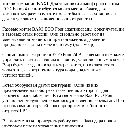
котлов компании BAXI. Для установки атмосферного котла
ECO Four 24 не потребуется много места – благодаря
компактным размерам котел может быть легко установлен
даже в условиях ограниченного пространства.
Газовые котлы BAXI ECO Four адаптированы к эксплуатации
в газовых сетях России. Они стабильно работают на
максимальной мощности при пониженном давлении
природного газа на входе в систему (до 5 мбар).
С помощью электроники ECO Four 24 Вы с легкостью можете
управлять переключающим клапаном, установленным в котле.
Вода будет всегда проходить через котел, но включится он
только тогда, когда температура воды упадет ниже
установленной.
Котел оборудован двумя контурами. Один из них
предназначен для обогрева помещения, а второй – для
горячего водоснабжения. В газовом котле Baxi ECO Four
установлен модуль непрерывного управления горелками. При
использовании горячей воды приоритет в работе котла
отдается ГВС.
Вы можете легко проверить работу котла благодаря новой
цифровой панели управления с широким