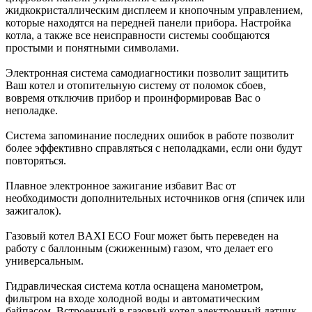
жидкокристаллическим дисплеем и кнопочным управлением,
которые находятся на передней панели прибора. Настройка
котла, а также все неисправности системы сообщаются
простыми и понятными символами.
Электронная система самодиагностики позволит защитить
Ваш котел и отопительную систему от поломок сбоев,
вовремя отключив прибор и проинформировав Вас о
неполадке.
Система запоминание последних ошибок в работе позволит
более эффективно справляться с неполадками, если они будут
повторяться.
Плавное электронное зажигание избавит Вас от
необходимости дополнительных источников огня (спичек или
зажигалок).
Газовый котел BAXI ECO Four может быть переведен на
работу с баллонным (сжиженным) газом, что делает его
универсальным.
Гидравлическая система котла оснащена манометром,
фильтром на входе холодной воды и автоматическим
байпасом. Встроенный в газовый котел электронный датчик