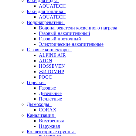
Баки для воды
AQUATECH
Баки для топлива
AQUATECH
Водонагреватели
Водонагреватели косвенного нагрева
Газовый накопительный
Газовый проточный
Электрические накопительные
Газовые конвекторы
ALPINE AIR
ATON
HOSSEVEN
ЖИТОМИР
РОСС
Горелки
Газовые
Дизельные
Пеллетные
Дымоходы
CORAX
Канализация
Внутренняя
Наружная
Коллекторные группы