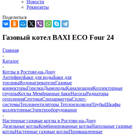
Новости
Реквизиты
Поделиться
Газовый котел BAXI ECO Four 24
Главная
-
Каталог
-
Котлы в Ростове-на-Дону
Антифриз
Баки для воды
Баки для
топлива
Водонагреватели
Газовые
конвекторы
Горелки
Дымоходы
Канализация
Коллекторные
группы
Котлы
Мембранные баки
Насосы
Радиаторы
отопления
Септики
Спецарматура
Сплит-
системы
Тепловентиляторы
Теплоизоляция
Трубы
Шкафы
коллекторные
Электрооборудование
-
Настенные газовые котлы в Ростове-на-Дону
Дизельные котлы
Комбинированные котлы
Напольные газовые
котлы
Настенные газовые котлы
Промышленные