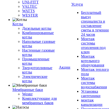
UNI-FITT
Услуги
VALTEC
WATTS
Бесплатный
WESTER
выезд
специалиста и
Котлы
составление
Дизельные котлы
сметы в течении
Комбинированные
24 часов
котлы
Монтаж
Напольные газовые
системы
котлы
отопления под
Настенные газовые
ключ
котлы
Монтаж
Промышленные
котельного
котлы
оборудования
Акции
Твердотопливные
Монтаж теплого
котлы
пола
Электрические
Монтаж
котлы
системы
водоснабжения
Мембранные баки
Установка
Wester
сантехники
Комплектуюшие для
монтаж
мембранных баков
канализации
Проектирование