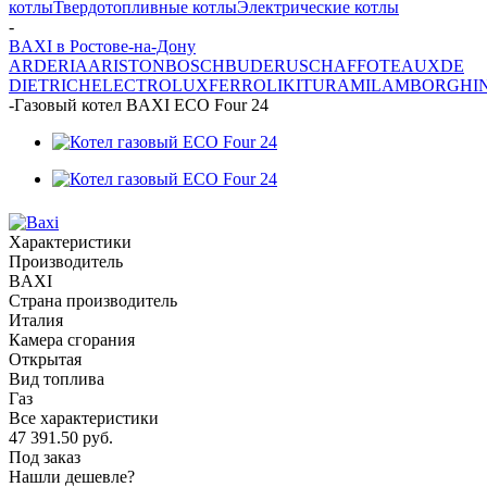
котлы
Твердотопливные котлы
Электрические котлы
-
BAXI в Ростове-на-Дону
ARDERIA
ARISTON
BOSCH
BUDERUS
CHAFFOTEAUX
DE
DIETRICH
ELECTROLUX
FERROLI
KITURAMI
LAMBORGHIN
-
Газовый котел BAXI ECO Four 24
Характеристики
Производитель
BAXI
Страна производитель
Италия
Камера сгорания
Открытая
Вид топлива
Газ
Все характеристики
47 391.50
руб.
Под заказ
Нашли дешевле?